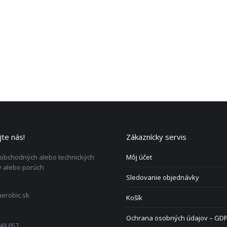
te nás!
Zákaznícky servis
 obchodných alebo technických
Môj účet
 alebo porúch
Sledovanie objednávky
erobic.sk
Košík
Ochrana osobných údajov – GD
49 057