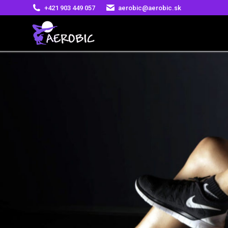
+421 903 449 057
aerobic@aerobic.sk