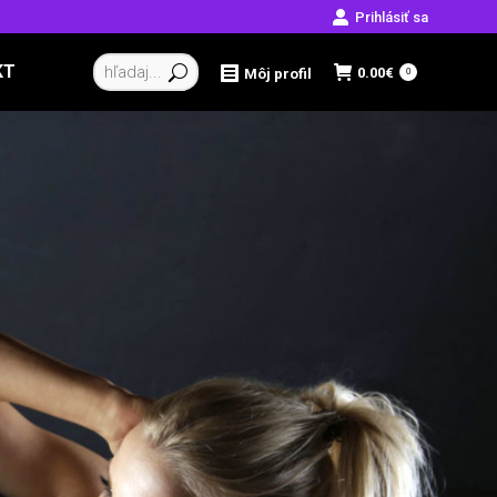
Prihlásiť sa
Vyhľadávanie:
KT
0.00
€
Môj profil
0