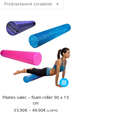
Tento
produkt
má
Pilates valec – foam roller 90 x 15
cm
viacero
Price
35.90
€
–
49.90
€
variantov.
(s DPH)
range:
Možnosti
35.90€
si
through