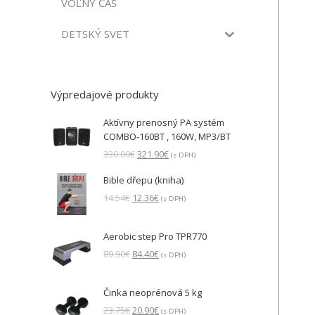
VOĽNÝ ČAS
DETSKÝ SVET
Výpredajové produkty
Aktívny prenosný PA systém
COMBO-160BT , 160W, MP3/BT
Pôvodná
Aktuálna
330.00
€
321.90
€
(s DPH)
cena
cena
Bible dřepu (kniha)
bola:
je:
330.00€.
321.90€.
Pôvodná
Aktuálna
14.54
€
12.36
€
(s DPH)
cena
cena
bola:
je:
Aerobic step Pro TPR770
14.54€.
12.36€.
Pôvodná
Aktuálna
89.90
€
84.40
€
(s DPH)
cena
cena
bola:
je:
Činka neoprénová 5 kg
89.90€.
84.40€.
Pôvodná
Aktuálna
23.75
€
20.90
€
(s DPH)