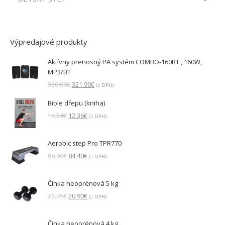
Výpredajové produkty
Aktívny prenosný PA systém COMBO-160BT , 160W,
MP3/BT
Pôvodná
Aktuálna
330.00
€
321.90
€
(s DPH)
cena
cena
Bible dřepu (kniha)
bola:
je:
330.00€.
321.90€.
Pôvodná
Aktuálna
14.54
€
12.36
€
(s DPH)
cena
cena
bola:
je:
Aerobic step Pro TPR770
14.54€.
12.36€.
Pôvodná
Aktuálna
89.90
€
84.40
€
(s DPH)
cena
cena
bola:
je:
Činka neoprénová 5 kg
89.90€.
84.40€.
Pôvodná
Aktuálna
23.75
€
20.90
€
(s DPH)
cena
cena
bola:
je:
Činka neoprénová 4 kg