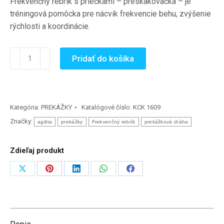
Frekvenčný rebrík s priečkami – preskakovačka – je
tréningová pomôcka pre nácvik frekvencie behu, zvýšenie
rýchlosti a koordinácie.
množstvo
Pridať do košíka
Frekvenčný
rebrík
agility
-
Kategória:
PREKÁŽKY
Katalógové číslo:
KCK 1609
12
Značky:
agilita
prekážky
Frekvenčný rebrík
prekážková dráha
m
Zdieľaj produkt
Zdieľať
Zdieľať
Zdieľať
Zdieľať
Zdieľať
na
na
na
na
na
X
Pinterest
LinkedIn
WhatsApp
Facebook