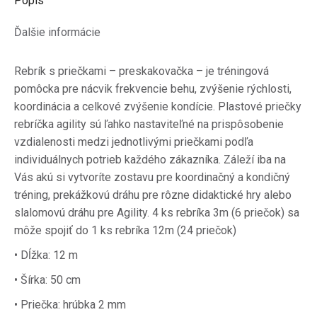
Popis
Ďalšie informácie
Rebrík s priečkami – preskakovačka – je tréningová
pomôcka pre nácvik frekvencie behu, zvýšenie rýchlosti,
koordinácia a celkové zvýšenie kondície.
Plastové priečky
rebríčka agility sú ľahko nastaviteľné na prispôsobenie
vzdialenosti medzi jednotlivými priečkami podľa
individuálnych potrieb každého zákazníka.
Záleží iba na
Vás akú si vytvoríte zostavu pre koordinačný a kondičný
tréning, prekážkovú dráhu pre rôzne didaktické hry alebo
slalomovú dráhu pre Agility.
4 ks rebríka 3m (6 priečok) sa
môže spojiť do 1 ks rebríka 12m (24 priečok)
• Dĺžka: 12 m
• Šírka: 50 cm
• Priečka: hrúbka 2 mm