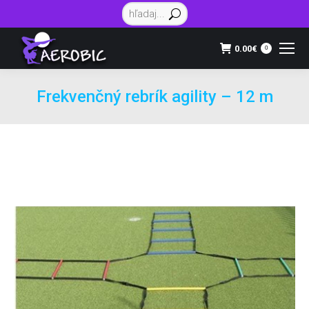
Vyhľadávanie:
0.00
€
0
Frekvenčný rebrík agility – 12 m