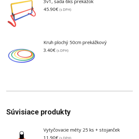
3v1, sada 6ks prekážok
45.90
€
(s DPH)
Kruh plochý 50cm prekážkový
3.40
€
(s DPH)
Súvisiace produkty
Vytyčovacie méty 25 ks + stojanček
11.90
€
(s DPH)