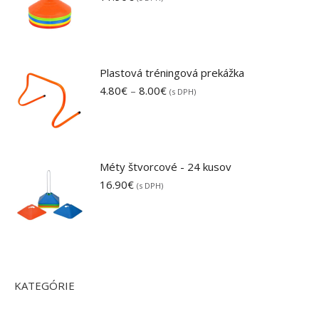
Plastová tréningová prekážka
Price
4.80
€
–
8.00
€
(s DPH)
range:
4.80€
through
8.00€
Méty štvorcové - 24 kusov
16.90
€
(s DPH)
KATEGÓRIE