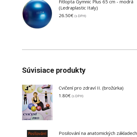
Fitlopta Gymnic Plus 65 cm - modrá
(Ledraplastic Italy)
26.50
€
(s DPH)
Súvisiace produkty
Cvičení pro zdraví II. (brožúrka)
1.80
€
(s DPH)
Posilování na anatomických základech