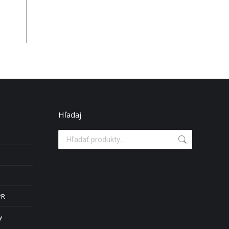
Hľadaj
PR
y