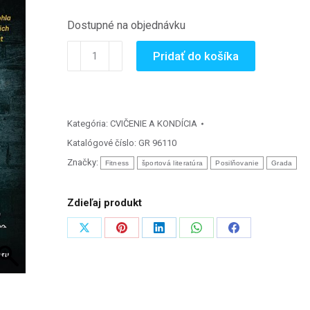
Dostupné na objednávku
množstvo
Pridať do košíka
Velká
kniha
posilování
Kategória:
CVIČENIE A KONDÍCIA
Katalógové číslo:
GR 96110
Značky:
Fitness
športová literatúra
Posilňovanie
Grada
Zdieľaj produkt
Zdieľať
Zdieľať
Zdieľať
Zdieľať
Zdieľať
na
na
na
na
na
X
Pinterest
LinkedIn
WhatsApp
Facebook