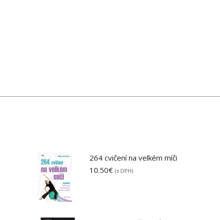
264 cvičení na velkém míči
10.50
€
(s DPH)