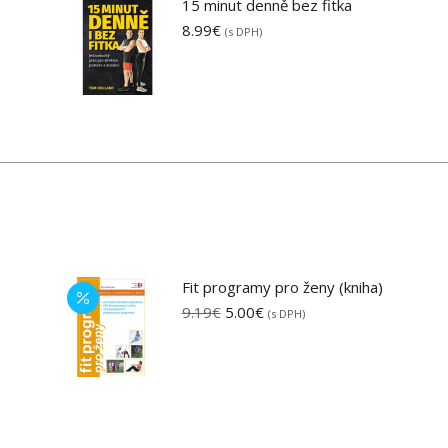
15 minut denně bez fitka
8.99
€
(s DPH)
Fit programy pro ženy (kniha)
Pôvodná
Aktuálna
9.19
€
5.00
€
(s DPH)
cena
cena
bola:
je:
9.19€.
5.00€.