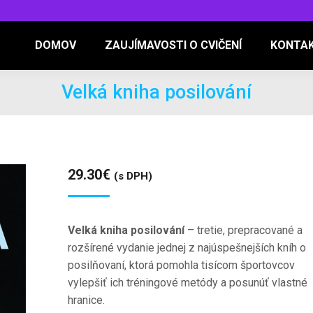
DOMOV
ZAUJÍMAVOSTI O CVIČENÍ
KONTA
Velká kniha posilování
29.30
€
(s DPH)
Velká kniha posilování
– tretie, prepracované a
rozšírené vydanie jednej z najúspešnejších kníh o
posilňovaní, ktorá pomohla tisícom športovcov
vylepšiť ich tréningové metódy a posunúť vlastné
hranice.