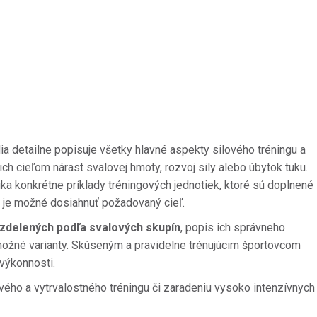
 detailne popisuje všetky hlavné aspekty silového tréningu a
ich cieľom nárast svalovej hmoty, rozvoj sily alebo úbytok tuku.
ka konkrétne príklady tréningových jednotiek, ktoré sú doplnené
ou je možné dosiahnuť požadovaný cieľ.
ozdelených podľa svalových skupín
, popis ich správneho
možné varianty.
Skúseným a pravidelne trénujúcim športovcom
výkonnosti.
vého a vytrvalostného tréningu či zaradeniu vysoko intenzívnych