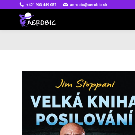
+421 903 449 057
aerobic@aerobic.sk