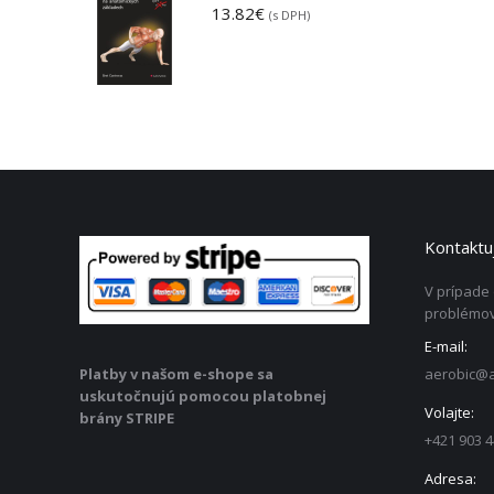
13.82
€
(s DPH)
Kontaktuj
V prípade
problémov
E-mail:
aerobic@a
Platby v našom e-shope sa
uskutočnujú pomocou platobnej
Volajte:
brány STRIPE
+421 903 4
Adresa: