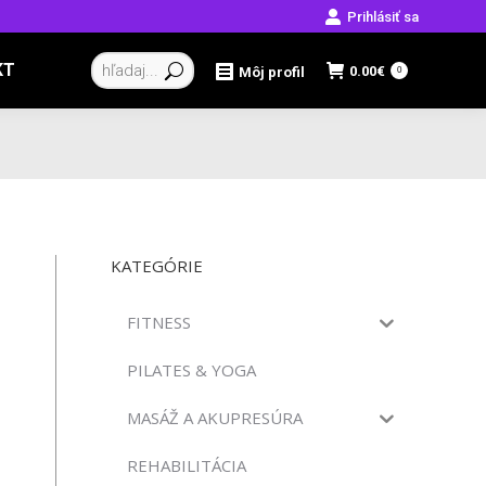
Prihlásiť sa
Vyhľadávanie:
KT
0.00
€
Môj profil
0
KATEGÓRIE
FITNESS
PILATES & YOGA
MASÁŽ A AKUPRESÚRA
REHABILITÁCIA