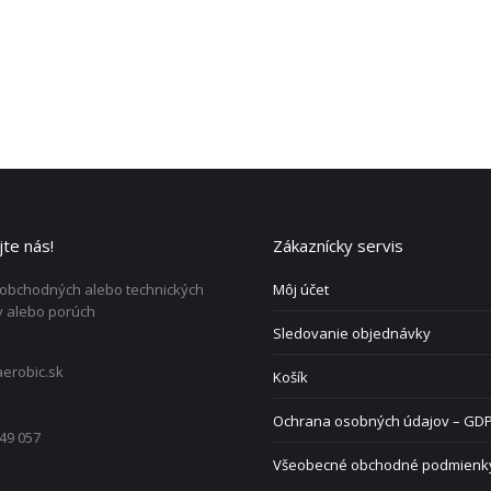
te nás!
Zákaznícky servis
 obchodných alebo technických
Môj účet
 alebo porúch
Sledovanie objednávky
erobic.sk
Košík
Ochrana osobných údajov – GD
49 057
Všeobecné obchodné podmienk