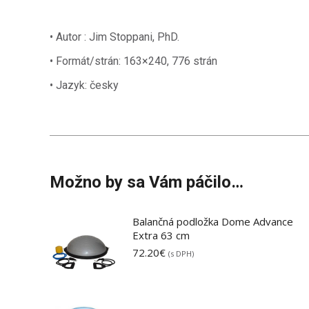
• Autor : Jim Stoppani, PhD.
• Formát/strán: 163×240, 776 strán
• Jazyk: česky
Možno by sa Vám páčilo…
Balančná podložka Dome Advance
Extra 63 cm
72.20
€
(s DPH)