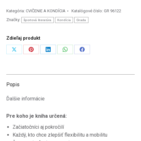
zlepšení
pohyblivosti
Kategória:
CVIČENIE A KONDÍCIA
Katalógové číslo:
GR 96122
-
Značky:
športová literatúra
Kondícia
Grada
50
tréninkových
Zdieľaj produkt
sestav
Zdieľať
Zdieľať
Zdieľať
Zdieľať
Zdieľať
na
na
na
na
na
X
Pinterest
LinkedIn
WhatsApp
Facebook
Popis
Ďalšie informácie
Pre koho je kniha určená:
Začiatočníci aj pokročilí
Každý, kto chce zlepšiť flexibilitu a mobilitu