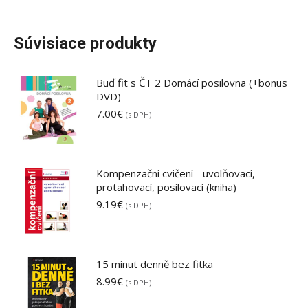
Súvisiace produkty
Buď fit s ČT 2 Domácí posilovna (+bonus
DVD)
7.00
€
(s DPH)
Kompenzační cvičení - uvolňovací,
protahovací, posilovací (kniha)
9.19
€
(s DPH)
15 minut denně bez fitka
8.99
€
(s DPH)