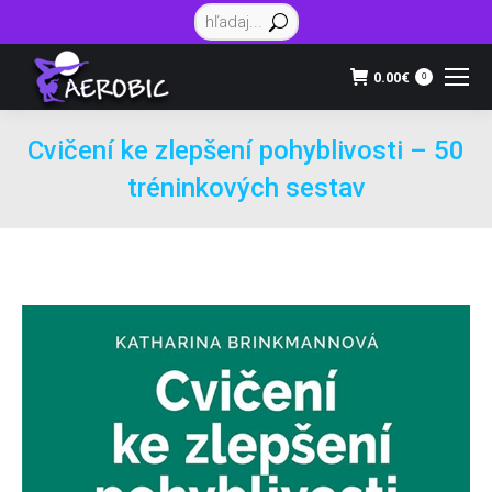
Vyhľadávanie:
0.00
€
0
Cvičení ke zlepšení pohyblivosti – 50
tréninkových sestav