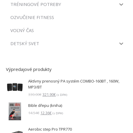
TRÉNINGOVÉ POTREBY
OZVUČENIE FITNESS
VOĽNÝ ČAS
DETSKÝ SVET
Výpredajové produkty
Aktívny prenosný PA systém COMBO-160BT , 160W,
MP3/BT
Pôvodná
Aktuálna
330.00
€
321.90
€
(s DPH)
cena
cena
Bible dřepu (kniha)
bola:
je:
330.00€.
321.90€.
Pôvodná
Aktuálna
14.54
€
12.36
€
(s DPH)
cena
cena
bola:
je:
Aerobic step Pro TPR770
14.54€.
12.36€.