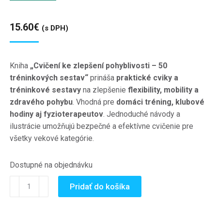
15.60
€
(s DPH)
Kniha
„Cvičení ke zlepšení pohyblivosti – 50
tréninkových sestav“
prináša
praktické cviky a
tréninkové sestavy
na zlepšenie
flexibility, mobility a
zdravého pohybu
. Vhodná pre
domáci tréning, klubové
hodiny aj fyzioterapeutov
. Jednoduché návody a
ilustrácie umožňujú bezpečné a efektívne cvičenie pre
všetky vekové kategórie.
Dostupné na objednávku
množstvo
Pridať do košíka
Cvičení
ke