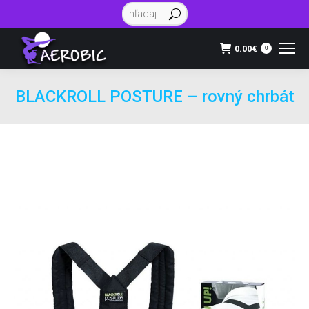
Vyhľadávanie:
0.00
€
0
BLACKROLL POSTURE – rovný chrbát