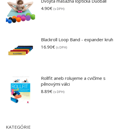
Dvojitá masážna loptička Duoball
4.90
€
(s DPH)
Blackroll Loop Band - expander kruh
16.90
€
(s DPH)
Rollfit aneb rolujeme a cvičíme s
pěnovými válci
8.89
€
(s DPH)
KATEGÓRIE