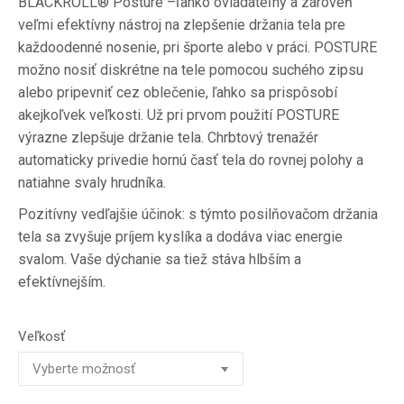
BLACKROLL® Posture –ľahko ovládateľný a zároveň
veľmi efektívny nástroj na zlepšenie držania tela pre
každoodenné nosenie, pri športe alebo v práci. POSTURE
možno nosiť diskrétne na tele pomocou suchého zipsu
alebo pripevniť cez oblečenie, ľahko sa prispôsobí
akejkoľvek veľkosti. Už pri prvom použití POSTURE
výrazne zlepšuje držanie tela. Chrbtový trenažér
automaticky privedie hornú časť tela do rovnej polohy a
natiahne svaly hrudníka.
Pozitívny vedľajšie účinok: s týmto posilňovačom držania
tela sa zvyšuje príjem kyslíka a dodáva viac energie
svalom. Vaše dýchanie sa tiež stáva hlbším a
efektívnejším.
Veľkosť