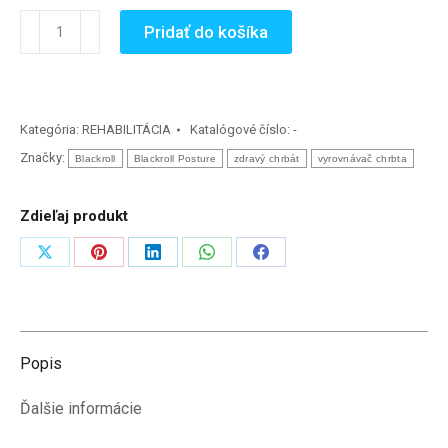
množstvo
Pridať do košíka
BLACKROLL
POSTURE
-
rovný
Kategória:
REHABILITÁCIA
Katalógové číslo:
-
chrbát
Značky:
Blackroll
Blackroll Posture
zdravý chrbát
vyrovnávač chrbta
Zdieľaj produkt
Zdieľať
Zdieľať
Zdieľať
Zdieľať
Zdieľať
na
na
na
na
na
X
Pinterest
LinkedIn
WhatsApp
Facebook
Popis
Ďalšie informácie