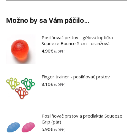
Možno by sa Vám páčilo…
Posilňovač prstov - gélová loptička
Squeeze Bounce 5 cm - oranžová
4.90
€
(s DPH)
Finger trainer - posilňovač prstov
8.10
€
(s DPH)
Posilňovač prstov a predlaktia Squeeze
Grip (pár)
5.90
€
(s DPH)