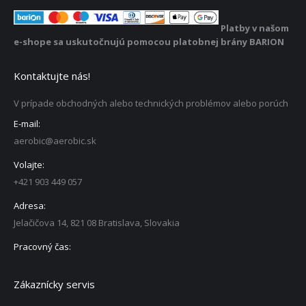
Platby v našom
e-shope sa uskutočnujú pomocou platobnej brány BARION
Kontaktujte nás!
V prípade obchodných alebo technických problémov alebo porúch
E-mail:
aerobic@aerobic.sk
Volajte:
+421 903 449 057
Adresa:
Jelačičova 14, 821 08 Bratislava, Slovakia
Pracovný čas:
Zákaznícky servis