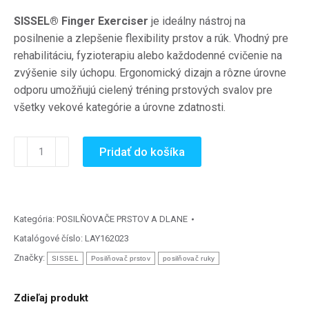
SISSEL® Finger Exerciser
je ideálny nástroj na
posilnenie a zlepšenie flexibility prstov a rúk. Vhodný pre
rehabilitáciu, fyzioterapiu alebo každodenné cvičenie na
zvýšenie sily úchopu. Ergonomický dizajn a rôzne úrovne
odporu umožňujú cielený tréning prstových svalov pre
všetky vekové kategórie a úrovne zdatnosti.
množstvo
Pridať do košíka
Posilňovač
prstov
FINGER
EXERCISER
Kategória:
POSILŇOVAČE PRSTOV A DLANE
medium/firm
Katalógové číslo:
LAY162023
Značky:
SISSEL
Posilňovač prstov
posilňovač ruky
Zdieľaj produkt