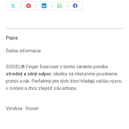
Zdieľať
Zdieľať
Zdieľať
Zdieľať
Zdieľať
na
na
na
na
na
X
Pinterest
LinkedIn
WhatsApp
Facebook
Popis
Ďalšie informácie
SISSEL® Finger Exerciser v tomto variante ponúka
stredný a silný odpor
, ideálny na intenzívne posilnenie
prstov a rúk. Perfektný pre tých, ktorí hľadajú väčšiu výzvu
v cvičení a chcú zlepšiť silu úchopu.
Výrobca : Sissel