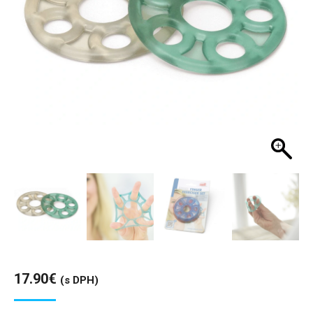
17.90
€
(s DPH)