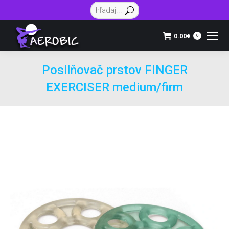
Vyhľadávanie:
0.00
€
0
Posilňovač prstov FINGER
EXERCISER medium/firm