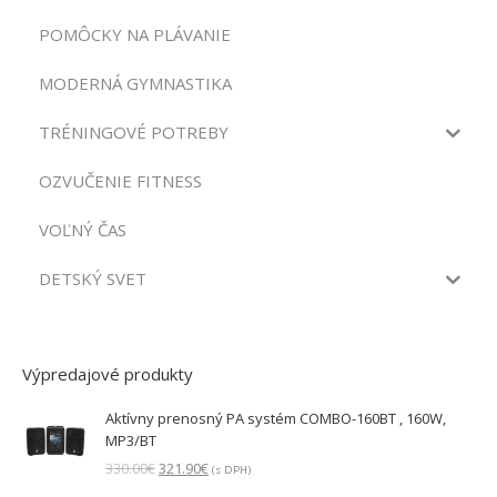
POMÔCKY NA PLÁVANIE
MODERNÁ GYMNASTIKA
TRÉNINGOVÉ POTREBY
OZVUČENIE FITNESS
VOĽNÝ ČAS
DETSKÝ SVET
Výpredajové produkty
Aktívny prenosný PA systém COMBO-160BT , 160W,
MP3/BT
Pôvodná
Aktuálna
330.00
€
321.90
€
(s DPH)
cena
cena