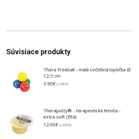
Súvisiace produkty
Thera Freeball - malá cvičebná loptička Ø
12,5 cm
3.90
€
(s DPH)
Theraputty® - terapeutická hmota -
extra soft (žltá)
12.00
€
(s DPH)