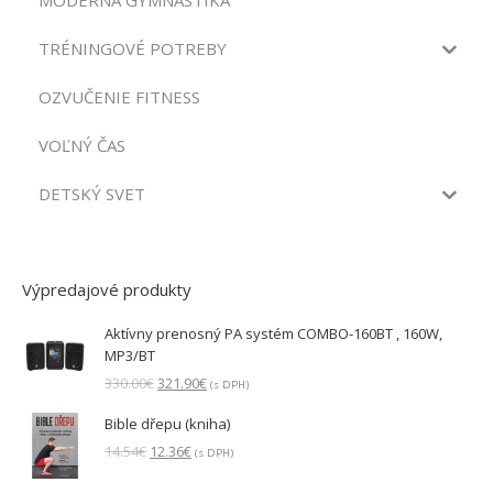
MODERNÁ GYMNASTIKA
TRÉNINGOVÉ POTREBY
OZVUČENIE FITNESS
VOĽNÝ ČAS
DETSKÝ SVET
Výpredajové produkty
Aktívny prenosný PA systém COMBO-160BT , 160W,
MP3/BT
Pôvodná
Aktuálna
330.00
€
321.90
€
(s DPH)
cena
cena
Bible dřepu (kniha)
bola:
je:
330.00€.
321.90€.
Pôvodná
Aktuálna
14.54
€
12.36
€
(s DPH)
cena
cena