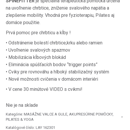
SPINEFITTER
je špeciálna terapeutická pomôcka určená
na uvoľnenie chrbtice, zníženie svalového napätia a
zlepšenie mobility. Vhodná pre fyzioterapiu, Pilates aj
domáce použitie.
Prvá pomoc pre chrbticu a kĺby !
• Odstránenie bolestí chrbtice,
krku alebo ramien
• Uvoľnenie svalových spazmov
• Mobilizácia kĺbových blokád
• Eliminácia spúšťacích bodov “trigger points”
• Cviky pre rovnováhu a hlboký stabilizačný systém
• Nové možnosti cvičenia v domácom interiéri
• V cene 30 minútové VIDEO s cvikmi!
Nie je na sklade
Kategórie:
MASÁŽNE VALCE A GULE
,
AKUPRESÚRNE POMÔCKY
,
PILATES & YOGA
Katalógové číslo:
LAY 162301