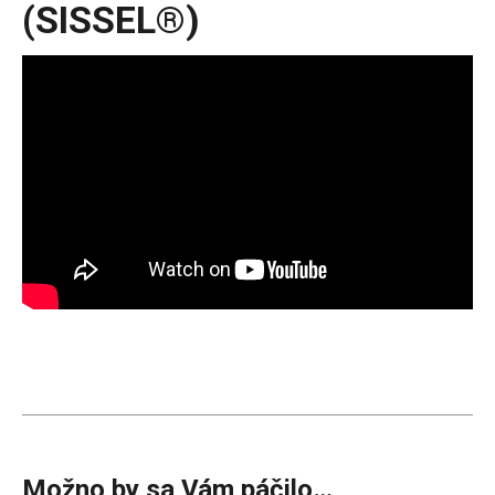
(SISSEL®)
Možno by sa Vám páčilo…