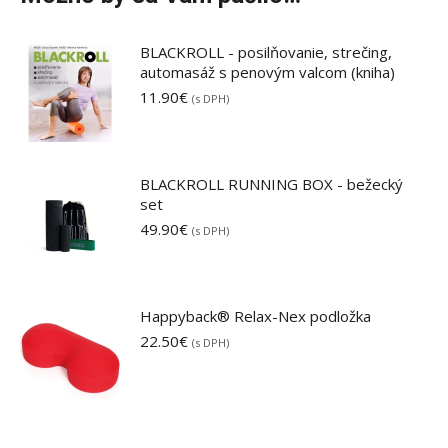
BLACKROLL - posilňovanie, strečing,
automasáž s penovým valcom (kniha)
11.90
€
(s DPH)
BLACKROLL RUNNING BOX - bežecký
set
49.90
€
(s DPH)
Happyback® Relax-Nex podložka
22.50
€
(s DPH)