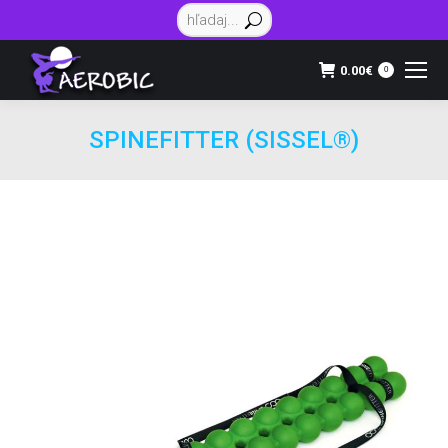
Vyhľadávanie:
0.00
€
0
SPINEFITTER (SISSEL®)