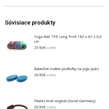
Súvisiace produkty
Yoga Mat TPE Long Profi 183 x 61 x 0,6
cm
25.90
€
(s DPH)
Balančné oválne podložky na jogu (pár)
26.90
€
(s DPH)
Pilates kruh original (Sissel Germany)
30.90
€
(s DPH)