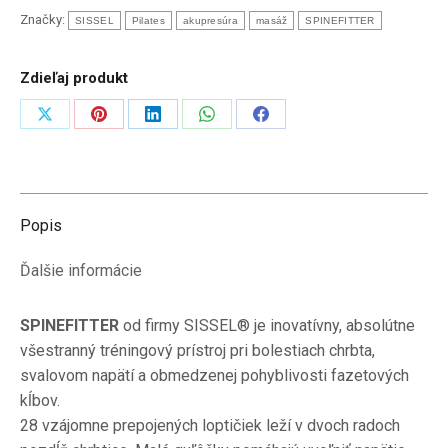
Značky:
SISSEL
Pilates
akupresúra
masáž
SPINEFITTER
Zdieľaj produkt
Zdieľať
Zdieľať
Zdieľať
Zdieľať
Zdieľať
na
na
na
na
na
X
Pinterest
LinkedIn
WhatsApp
Facebook
Popis
Ďalšie informácie
SPINEFITTER
od firmy SISSEL® je inovatívny, absolútne
všestranný tréningový prístroj pri bolestiach chrbta,
svalovom napätí a obmedzenej pohyblivosti fazetových
kĺbov.
28 vzájomne prepojených loptičiek leží v dvoch radoch