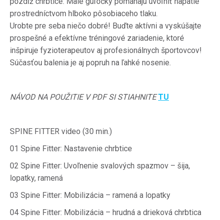
pozdĺž chrbtice. Malé guľôčky pomáhajú uvoľniť napätie
prostredníctvom hlboko pôsobiaceho tlaku.
Urobte pre seba niečo dobré! Buďte aktívni a vyskúšajte
prospešné a efektívne tréningové zariadenie, ktoré
inšpiruje fyzioterapeutov aj profesionálnych športovcov!
Súčasťou balenia je aj popruh na ľahké nosenie.
NÁVOD NA POUŽITIE V PDF SI STIAHNITE
TU
SPINE FITTER video (30 min.)
01 Spine Fitter: Nastavenie chrbtice
02 Spine Fitter: Uvoľnenie svalových spazmov – šija,
lopatky, ramená
03 Spine Fitter: Mobilizácia – ramená a lopatky
04 Spine Fitter: Mobilizácia – hrudná a drieková chrbtica