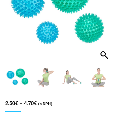
Price
2.50
€
–
4.70
€
(s DPH)
range: