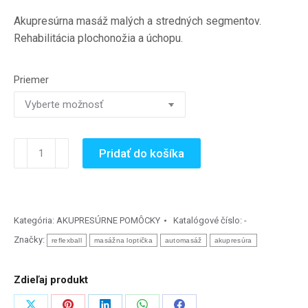
2.50€
Akupresúrna masáž malých a stredných segmentov.
through
Rehabilitácia plochonožia a úchopu.
4.70€
Priemer
množstvo
Pridať do košíka
REFLEXBALL
-
AKUPRESÚRNA
LOPTIČKA
Kategória:
AKUPRESÚRNE POMÔCKY
Katalógové číslo:
-
Značky:
reflexball
masážna loptička
automasáž
akupresúra
Zdieľaj produkt