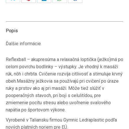
Zdieľať
Zdieľať
Zdieľať
Zdieľať
Zdieľať
na
na
na
na
na
X
Pinterest
LinkedIn
WhatsApp
Facebook
Popis
Ďalšie informácie
Reflexball – akupresúrna a relaxačná loptička (ježko)má po
celom povrchu bodlinky – výstupky. Je vhodný k masáži
rúk, nôh i chrbta. Cvičenie rozvíja citlivosť a stimuluje krvný
obeh.Masážny ježkovia sa používajú pri cvičení po úraze
ruky a prstov ako aj pri masáži. Môže tiež slúžiť v
pooperačných stavoch, pri boji s celulitídou, pre
zmiernenie pocitu stresu alebo uvoľnenie svalového
napätia po športovom výkone.
Vyrobené v Taliansku firmou Gymnic Ledraplastic podľa
nových platných noriem pre EÚ.