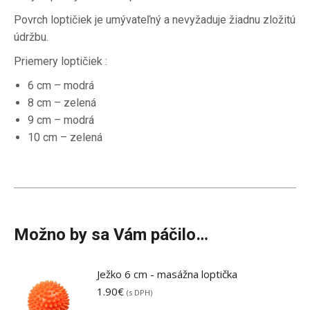
Povrch loptičiek je umývateľný a nevyžaduje žiadnu zložitú
údržbu.
Priemery loptičiek :
6 cm – modrá
8 cm – zelená
9 cm – modrá
10 cm – zelená
Možno by sa Vám páčilo…
Ježko 6 cm - masážna loptička
1.90
€
(s DPH)