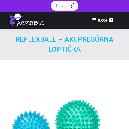
Vyhľadávanie:
0.00
€
0
REFLEXBALL – AKUPRESÚRNA
LOPTIČKA