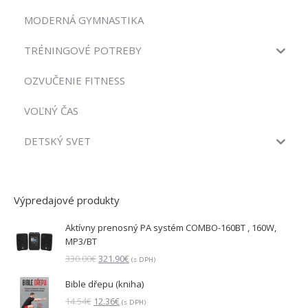
MODERNÁ GYMNASTIKA
TRÉNINGOVÉ POTREBY
OZVUČENIE FITNESS
VOĽNÝ ČAS
DETSKÝ SVET
Výpredajové produkty
Aktívny prenosný PA systém COMBO-160BT , 160W,
MP3/BT
Pôvodná
Aktuálna
330.00
€
321.90
€
(s DPH)
cena
cena
Bible dřepu (kniha)
bola:
je:
330.00€.
321.90€.
Pôvodná
Aktuálna
14.54
€
12.36
€
(s DPH)