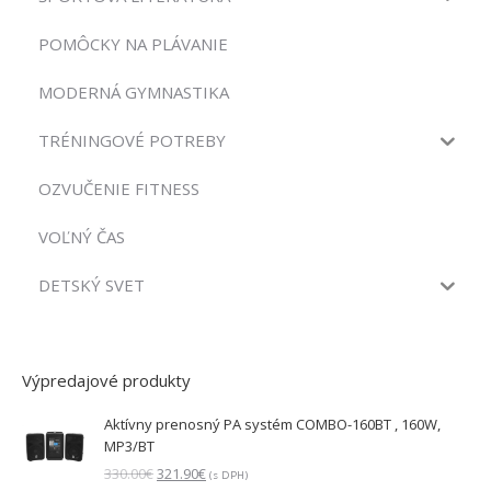
POMÔCKY NA PLÁVANIE
MODERNÁ GYMNASTIKA
TRÉNINGOVÉ POTREBY
OZVUČENIE FITNESS
VOĽNÝ ČAS
DETSKÝ SVET
Výpredajové produkty
Aktívny prenosný PA systém COMBO-160BT , 160W,
MP3/BT
Pôvodná
Aktuálna
330.00
€
321.90
€
(s DPH)