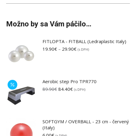
Možno by sa Vám páčilo…
FITLOPTA - FITBALL (Ledraplastic Italy)
Price
19.90
€
–
29.90
€
(s DPH)
range:
19.90€
through
29.90€
Aerobic step Pro TPR770
Pôvodná
Aktuálna
89.90
€
84.40
€
(s DPH)
cena
cena
bola:
je:
89.90€.
84.40€.
SOFTGYM / OVERBALL - 23 cm - červený
(Italy)
6.00
€
(s DPH)