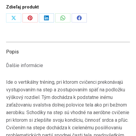
Zdieľaj produkt
Zdieľať
Zdieľať
Zdieľať
Zdieľať
Zdieľať
na
na
na
na
na
X
Pinterest
LinkedIn
WhatsApp
Facebook
Popis
Ďalšie informácie
Ide o vertikálny tréning, pri ktorom cvičenci prekonávajú
vystupovaním na step a zostupovaním späť na podložku
výškový rozdiel. Tým dochádza k podstatne inému
zaťažovaniu svalstva dolnej polovice tela ako pri bežnom
aerobiku. Schodíky na step sú vhodné na aeróbne cvičenie
pri ktorom si zlepšíte svoju kondíciu, činnosť srdca a pľúc.
Cvičením na stepe dochádza k cielenému posilňovaniu
problematických partií spodnej časti tela, predovšetkým