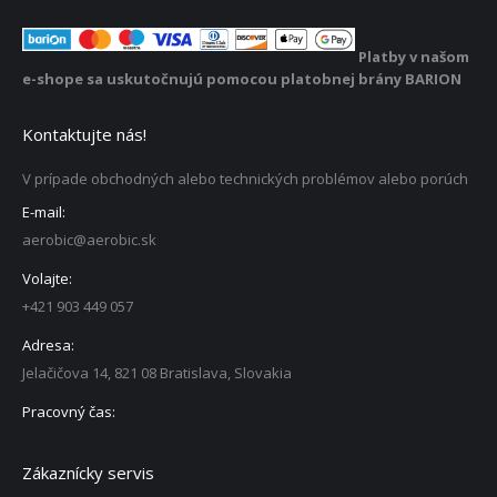
Platby v našom
e-shope sa uskutočnujú pomocou platobnej brány BARION
Kontaktujte nás!
V prípade obchodných alebo technických problémov alebo porúch
E-mail:
aerobic@aerobic.sk
Volajte:
+421 903 449 057
Adresa:
Jelačičova 14, 821 08 Bratislava, Slovakia
Pracovný čas:
Zákaznícky servis