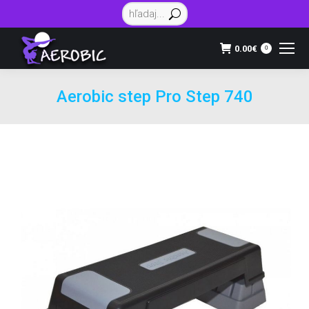
Vyhľadávanie:
0.00
€
0
Aerobic step Pro Step 740