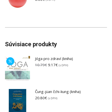
Súvisiace produkty
Jóga pro zdraví (kniha)
Pôvodná
Aktuálna
10.79
€
9.17
€
(s DPH)
cena
cena
bola:
je:
10.79€.
9.17€.
Čung-jüan čchi-kung (kniha)
20.80
€
(s DPH)