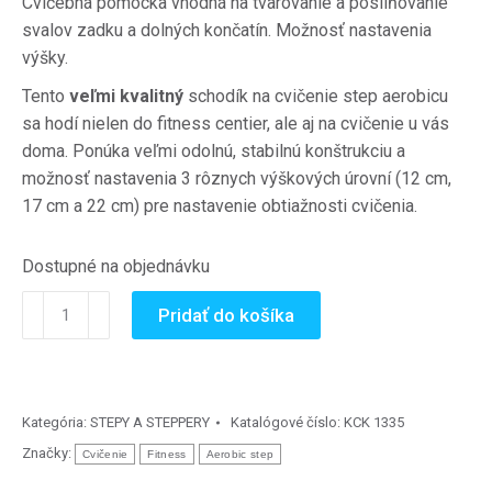
Cvičebná pomôcka vhodná na tvarovanie a posilňovanie
svalov zadku a dolných končatín.
Možnosť nastavenia
výšky.
Tento
veľmi kvalitný
schodík na cvičenie step aerobicu
sa hodí nielen do fitness centier, ale aj na cvičenie u vás
doma. Ponúka veľmi odolnú, stabilnú konštrukciu a
možnosť nastavenia 3 rôznych výškových úrovní (12 cm,
17 cm a 22 cm) pre nastavenie obtiažnosti cvičenia.
Dostupné na objednávku
množstvo
Pridať do košíka
Aerobic
step
Pro
Step
Kategória:
STEPY A STEPPERY
Katalógové číslo:
KCK 1335
740
Značky:
Cvičenie
Fitness
Aerobic step