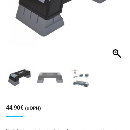
44.90
€
(s DPH)