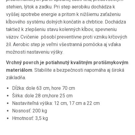
stehien, lýtok a zadku. Pri step aerobiku dochádza k
vyššej spotrebe energie a pritom k nižšiemu zaťaženiu
kĺbového systému dolných končatín a chrbtice. Dochádza
taktiež k zlepšeniu stavu kolenných kĺbov, spevneniu
väzov. Cvičenie pôsobí preventívne proti vzniku kŕčových
žíl. Aerobic step je veľmi všestranná pomôcka aj vďaka
možnosti nastaveniu výšky.
Vrchný povrch je potiahnutý kvalitným protišmykovým
materiálom
. Stabilite a bezpečnosti napomáha aj široká
základňa.
Dĺžka: dole 63 cm, hore 70 cm
Šírka: dole 28 cm,hore 25 cm
Nastaviteľná výška: 12 cm, 17 cm a 22 cm
Nosnosť: 200 kg
Hmotnosť: 3,5 kg