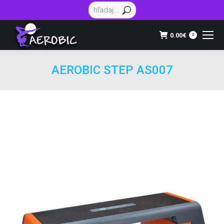
Vyhľadávanie:
0.00
€
0
AEROBIC STEP AS007