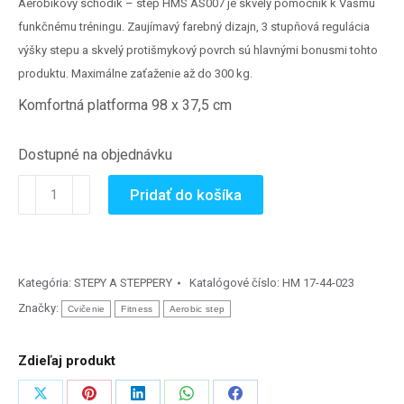
Aerobikový schodík – step HMS AS007 je skvelý pomocník k Vášmu
funkčnému tréningu. Zaujímavý farebný dizajn, 3 stupňová regulácia
výšky stepu a skvelý protišmykový povrch sú hlavnými bonusmi tohto
produktu. Maximálne zaťaženie až do 300 kg.
Komfortná platforma 98 x 37,5 cm
Dostupné na objednávku
množstvo
Pridať do košíka
AEROBIC
STEP
AS007
Kategória:
STEPY A STEPPERY
Katalógové číslo:
HM 17-44-023
Značky:
Cvičenie
Fitness
Aerobic step
Zdieľaj produkt