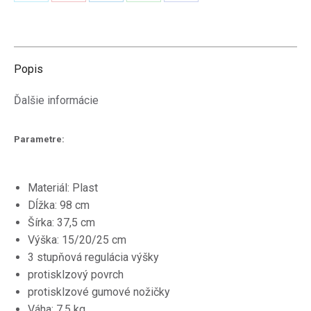
Zdieľať
Zdieľať
Zdieľať
Zdieľať
Zdieľať
na
na
na
na
na
X
Pinterest
LinkedIn
WhatsApp
Facebook
Popis
Ďalšie informácie
Parametre:
Materiál: Plast
Dĺžka: 98 cm
Šírka: 37,5 cm
Výška: 15/20/25 cm
3 stupňová regulácia výšky
protisklzový povrch
protisklzové gumové nožičky
Váha: 7,5 kg