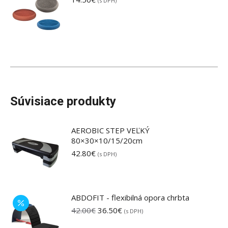
(s DPH)
Súvisiace produkty
AEROBIC STEP VEĽKÝ
80×30×10/15/20cm
42.80
€
(s DPH)
ABDOFIT - flexibilná opora chrbta
Pôvodná
Aktuálna
42.00
€
36.50
€
(s DPH)
cena
cena