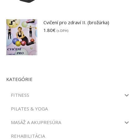
bola:
je:
42.00€.
36.50€.
Cvičení pro zdraví II. (brožúrka)
1.80
€
(s DPH)
KATEGÓRIE
FITNESS
PILATES & YOGA
MASÁŽ A AKUPRESÚRA
REHABILITÁCIA