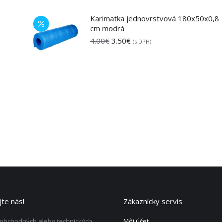
Karimatka jednovrstvová 180x50x0,8
cm modrá
Pôvodná
Aktuálna
4.00
€
3.50
€
(s DPH)
cena
cena
bola:
je:
4.00€.
3.50€.
te nás!
Zákaznícky servis
 obchodných alebo technických
Môj účet