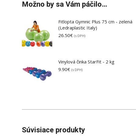
Možno by sa Vám páčilo…
Fitlopta Gymnic Plus 75 cm - zelená
(Ledraplastic Italy)
26.50
€
(s DPH)
Vinylová činka StarFit - 2 kg
9.90
€
(s DPH)
Súvisiace produkty