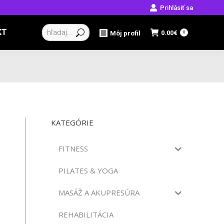
Prihlásiť sa
Vyhľadávanie:
KT
0.00
€
Môj profil
0
KATEGÓRIE
FITNESS
PILATES & YOGA
MASÁŽ A AKUPRESÚRA
REHABILITÁCIA