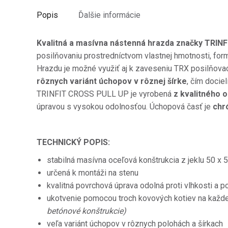
Popis
Ďalšie informácie
Kvalitná a masívna nástenná hrazda značky TRINF
posilňovaniu prostredníctvom vlastnej hmotnosti, fo
Hrazdu je možné využiť aj k zaveseniu TRX posilňov
rôznych variánt úchopov v rôznej šírke
, čím docie
TRINFIT CROSS PULL UP je vyrobená
z kvalitného 
úpravou s vysokou odolnosťou. Úchopová časť je
chr
TECHNICKÝ POPIS:
stabilná masívna oceľová konštrukcia z jeklu 50 x
určená k montáži na stenu
kvalitná povrchová úprava odolná proti vlhkosti a p
ukotvenie pomocou troch kovových kotiev na každe
betónové konštrukcie)
veľa variánt úchopov v rôznych polohách a šírkach