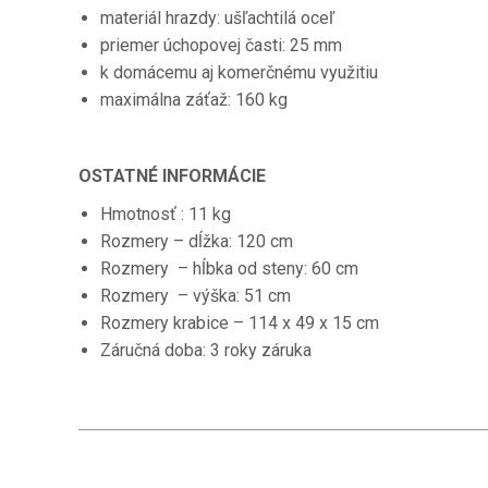
materiál hrazdy: ušľachtilá oceľ
priemer úchopovej časti: 25 mm
k domácemu aj komerčnému využitiu
maximálna záťaž: 160 kg
OSTATNÉ INFORMÁCIE
Hmotnosť : 11 kg
Rozmery – dĺžka: 120 cm
Rozmery – hĺbka od steny: 60 cm
Rozmery – výška: 51 cm
Rozmery krabice – 114 x 49 x 15 cm
Záručná doba: 3 roky záruka