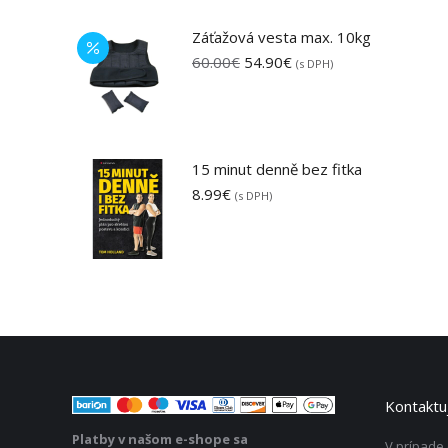
Záťažová vesta max. 10kg
Pôvodná
Aktuálna
60.00
€
54.90
€
(s DPH)
cena
cena
bola:
je:
60.00€.
54.90€.
15 minut denně bez fitka
8.99
€
(s DPH)
Kontaktuj
Platby v našom e-shope sa
V prípade