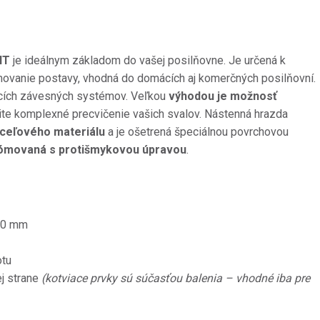
IT
je ideálnym základom do vašej posilňovne. Je určená k
rmovanie postavy, vhodná do domácích aj komerčných posilňovní.
acích závesných systémov. Veľkou
výhodou je možnosť
lite komplexné precvičenie vašich svalov. Nástenná hrazda
oceľového materiálu
a je ošetrená špeciálnou povrchovou
ómovaná s protišmykovou úpravou
.
 50 mm
otu
j strane
(kotviace prvky sú súčasťou balenia – vhodné iba pre