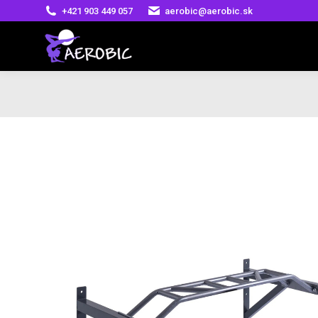
+421 903 449 057
aerobic@aerobic.sk