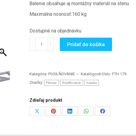
Balenie obsahuje aj montážny materiál na stenu
Maximálna nosnosť:160 kg
Dostupné na objednávku
množstvo
Pridať do košíka
Nástenná
hrazda
Cross
Pull
Kategória:
POSILŇOVANIE
Katalógové číslo:
FTH 179
Up
Značky:
Fitness
Posilňovanie
hrazda
Zdieľaj produkt
Zdieľať
Zdieľať
Zdieľať
Zdieľať
Zdieľať
na
na
na
na
na
X
Pinterest
LinkedIn
WhatsApp
Facebook