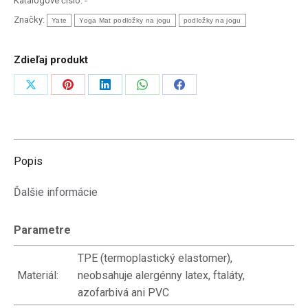
Katalógové číslo:
-
x
Značky:
Yate
Yoga Mat podložky na jogu
podložky na jogu
61
x
Zdieľaj produkt
0.6cm
Zdieľať
Zdieľať
Zdieľať
Zdieľať
Zdieľať
na
na
na
na
na
X
Pinterest
LinkedIn
WhatsApp
Facebook
Popis
Ďalšie informácie
Parametre
TPE (termoplastický elastomer),
Materiál:
neobsahuje alergénny latex, ftaláty,
azofarbivá ani PVC