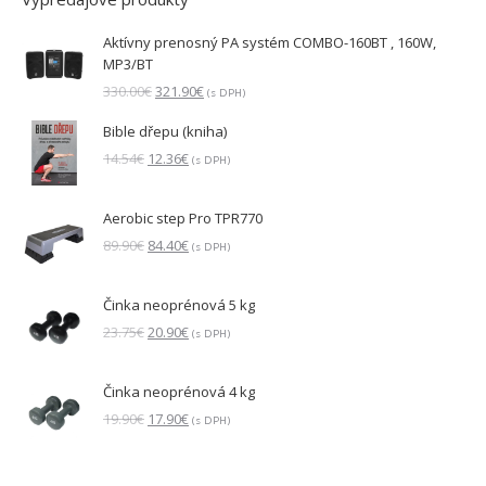
Aktívny prenosný PA systém COMBO-160BT , 160W,
MP3/BT
Pôvodná
Aktuálna
330.00
€
321.90
€
(s DPH)
cena
cena
Bible dřepu (kniha)
bola:
je:
330.00€.
321.90€.
Pôvodná
Aktuálna
14.54
€
12.36
€
(s DPH)
cena
cena
bola:
je:
Aerobic step Pro TPR770
14.54€.
12.36€.
Pôvodná
Aktuálna
89.90
€
84.40
€
(s DPH)
cena
cena
bola:
je:
Činka neoprénová 5 kg
89.90€.
84.40€.
Pôvodná
Aktuálna
23.75
€
20.90
€
(s DPH)
cena
cena
bola:
je:
Činka neoprénová 4 kg
23.75€.
20.90€.
Pôvodná
Aktuálna
19.90
€
17.90
€
(s DPH)
cena
cena
bola:
je:
19.90€.
17.90€.