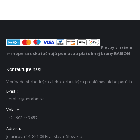
Platby v našom
e-shope sa uskutočnujú pomocou platobnej brány BARION
Kontaktujte nás!
V prípade obchodných alebo technických problémov alebo porúch
E-mail:
aerobic@aerobic.sk
Volajte:
+421 903 449 057
Adresa:
Jelačičova 14, 821 08 Bratislava, Slovakia