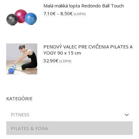
Malá mäkká lopta Redondo Ball Touch
Price
7.10
€
–
8.50
€
(s DPH)
range:
7.10€
through
8.50€
PENOVÝ VALEC PRE CVIČENIA PILATES A
YOGY 90 x 15 cm
32.90
€
(s DPH)
KATEGÓRIE
FITNESS
PILATES & YOGA