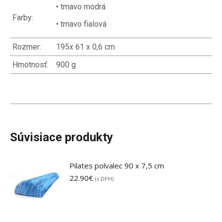
• tmavo modrá
Farby:
• tmavo fialová
Rozmer:
195x 61 x 0,6 cm
Hmotnosť:
900 g
Súvisiace produkty
Pilates polvalec 90 x 7,5 cm
22.90
€
(s DPH)