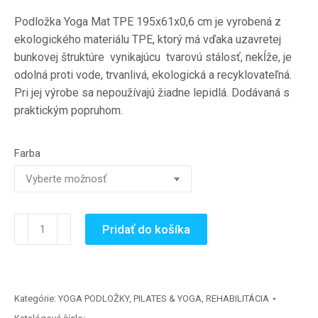
Podložka Yoga Mat TPE 195x61x0,6 cm je vyrobená z
ekologického materiálu TPE, ktorý má vďaka uzavretej
bunkovej štruktúre vynikajúcu tvarovú stálosť, nekĺže, je
odolná proti vode, trvanlivá, ekologická a recyklovateľná.
Pri jej výrobe sa nepoužívajú žiadne lepidlá. Dodávaná s
praktickým popruhom.
Farba
množstvo
Pridať do košíka
Yoga
Mat
podložka
TPE
Kategórie:
YOGA PODLOŽKY
,
PILATES & YOGA
,
REHABILITÁCIA
195