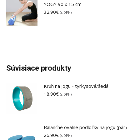
YOGY 90 x 15 cm
32.90
€
(s DPH)
Súvisiace produkty
Kruh na jogu - tyrkysová/šedá
18.90
€
(s DPH)
Balančné oválne podložky na jogu (pár)
26.90
€
(s DPH)