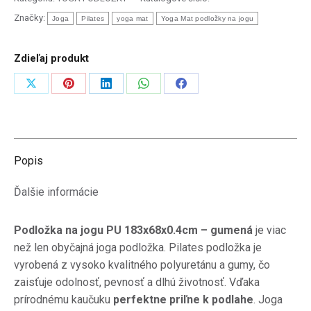
183x68x0.4cm
Značky:
Joga
Pilates
yoga mat
Yoga Mat podložky na jogu
-
gumená
Zdieľaj produkt
Zdieľať
Zdieľať
Zdieľať
Zdieľať
Zdieľať
na
na
na
na
na
X
Pinterest
LinkedIn
WhatsApp
Facebook
Popis
Ďalšie informácie
Podložka na jogu PU 183x68x0.4cm – gumená
je viac
než len obyčajná joga podložka.
Pilates podložka je
vyrobená z vysoko kvalitného polyuretánu a gumy, čo
zaisťuje odolnosť, pevnosť a dlhú životnosť.
Vďaka
prírodnému kaučuku
perfektne priľne k podlahe
.
Joga