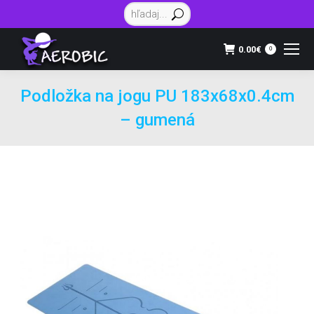
Vyhľadávanie:
0.00
€
0
Podložka na jogu PU 183x68x0.4cm
– gumená