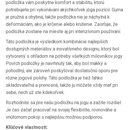
p
odložka vám poskytne komfort a stabilitu, ktorú
potrebujete pri vykonávaní akýchkoľvek jóga pozícií.
Guma
je pružná a ohybná, takže podložka nie je náchylná k
deformáciám, ako je krčenie alebo krútenie.
Zaisťuje, že
podložka zostane na mieste aj pri intenzívnom používaní.
Táto podložka je výsledkom kombinácie najlepších
dostupných materiálov a inovatívneho designu, ktorý bol
vytvorený s ohľadom na potreby všetkých milovníkov jogy.
Povrch podložky je navrhnutý tak, aby bol mäkký a
pohodlný, ale zároveň poskytoval dostatočnú oporu pre
rôzne jogové polohy.
Táto podložka je tiež ľahko
skladovateľná a prenosná, takže ju môžete vždy mať pri
sebe, nech už ste kdekoľvek.
Rozhodnite sa pre našu podložku na jogu a zažite rozdiel.
Je čas začať pracovať na svojej flexibilite, rovnováhe a
vnútornom pokoji s najlepšou možnou podporou.
Kľúčové vlastnosti: