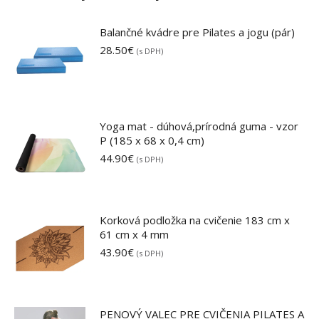
Balančné kvádre pre Pilates a jogu (pár)
28.50
€
(s DPH)
Yoga mat - dúhová,prírodná guma - vzor
P (185 x 68 x 0,4 cm)
44.90
€
(s DPH)
Korková podložka na cvičenie 183 cm x
61 cm x 4 mm
43.90
€
(s DPH)
PENOVÝ VALEC PRE CVIČENIA PILATES A