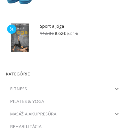
Sport a jóga
Pôvodná
Aktuálna
11.50
€
8.62
€
(s DPH)
cena
cena
bola:
je:
11.50€.
8.62€.
KATEGÓRIE
FITNESS
PILATES & YOGA
MASÁŽ A AKUPRESÚRA
REHABILITÁCIA