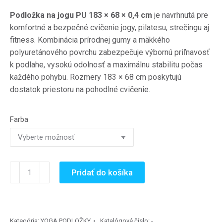
Podložka na jogu PU 183 × 68 × 0,4 cm
je navrhnutá pre
komfortné a bezpečné cvičenie jogy, pilatesu, strečingu aj
fitness. Kombinácia prírodnej gumy a mäkkého
polyuretánového povrchu zabezpečuje výbornú priľnavosť
k podlahe, vysokú odolnosť a maximálnu stabilitu počas
každého pohybu. Rozmery 183 × 68 cm poskytujú
dostatok priestoru na pohodlné cvičenie.
Farba
množstvo
Pridať do košíka
Podložka
na
jogu
PU
Kategória:
YOGA PODLOŽKY
Katalógové číslo:
-