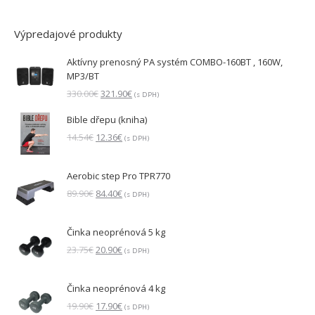
Výpredajové produkty
Aktívny prenosný PA systém COMBO-160BT , 160W,
MP3/BT
Pôvodná
Aktuálna
330.00
€
321.90
€
(s DPH)
cena
cena
Bible dřepu (kniha)
bola:
je:
330.00€.
321.90€.
Pôvodná
Aktuálna
14.54
€
12.36
€
(s DPH)
cena
cena
bola:
je:
Aerobic step Pro TPR770
14.54€.
12.36€.
Pôvodná
Aktuálna
89.90
€
84.40
€
(s DPH)
cena
cena
bola:
je:
Činka neoprénová 5 kg
89.90€.
84.40€.
Pôvodná
Aktuálna
23.75
€
20.90
€
(s DPH)
cena
cena
bola:
je:
Činka neoprénová 4 kg
23.75€.
20.90€.
Pôvodná
Aktuálna
19.90
€
17.90
€
(s DPH)