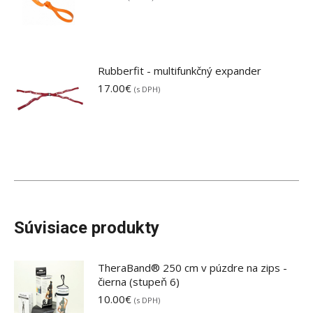
Rubberfit - multifunkčný expander
17.00
€
(s DPH)
Súvisiace produkty
TheraBand® 250 cm v púzdre na zips -
čierna (stupeň 6)
10.00
€
(s DPH)