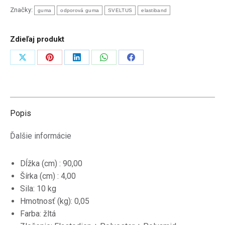
Značky:
guma
odporová guma
SVELTUS
elastiband
Zdieľaj produkt
Zdieľať
Zdieľať
Zdieľať
Zdieľať
Zdieľať
na
na
na
na
na
X
Pinterest
LinkedIn
WhatsApp
Facebook
Popis
Ďalšie informácie
Dĺžka (cm) : 90,00
Šírka (cm) : 4,00
Sila: 10 kg
Hmotnosť (kg): 0,05
Farba: žltá