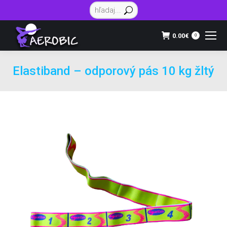
Vyhľadávanie:
0.00
€
0
Elastiband – odporový pás 10 kg žltý