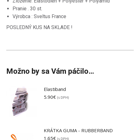
Zloženie: Elastodien + Polyester + Polyamid
Pranie . 30 st.
Výrobca : Sveltus France
POSLEDNÝ KUS NA SKLADE !
Možno by sa Vám páčilo…
Elastiband
5.90
€
(s DPH)
KRÁTKA GUMA - RUBBERBAND
1.65
€
(s DPH)