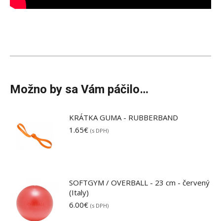
Možno by sa Vám páčilo…
KRÁTKA GUMA - RUBBERBAND
1.65
€
(s DPH)
SOFTGYM / OVERBALL - 23 cm - červený
(Italy)
6.00
€
(s DPH)