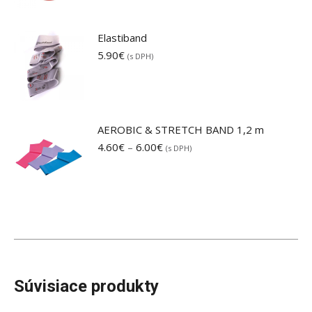
Elastiband
5.90
€
(s DPH)
AEROBIC & STRETCH BAND 1,2 m
Price
4.60
€
–
6.00
€
(s DPH)
range:
4.60€
through
6.00€
Súvisiace produkty