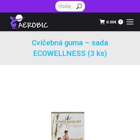
Vyhľadávanie:
0.00
€
0
Cvičebná guma – sada
ECOWELLNESS (3 ks)