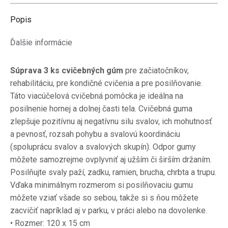
X
Pinterest
LinkedIn
WhatsApp
Facebook
Popis
Ďalšie informácie
Súprava 3 ks cvičebných gúm
pre začiatočníkov,
rehabilitáciu, pre kondičné cvičenia a pre posilňovanie.
Táto viacúčelová cvičebná pomôcka je ideálna na
posilnenie hornej a dolnej časti tela.
Cvičebná guma
zlepšuje pozitívnu aj negatívnu silu svalov, ich mohutnosť
a pevnosť, rozsah pohybu a svalovú koordináciu
(spoluprácu svalov a svalových skupín).
Odpor gumy
môžete samozrejme ovplyvniť aj užším či širším držaním.
Posilňujte svaly paží, zadku, ramien, brucha, chrbta a trupu.
Vďaka minimálnym rozmerom si posilňovaciu gumu
môžete vziať všade so sebou, takže si s ňou môžete
zacvičiť napríklad aj v parku, v práci alebo na dovolenke.
• R
ozmer: 120 x 15 cm