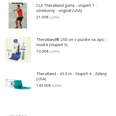
CLX TheraBand guma - stupeň 7 -
strieborný - originál (USA)
21.00
€
(s DPH)
TheraBand® 250 cm v púzdre na zips -
modrá (stupeň 5)
10.00
€
(s DPH)
TheraBand - 45.5 m - Stupeň 4 - Zelený
(USA)
143.00
€
(s DPH)