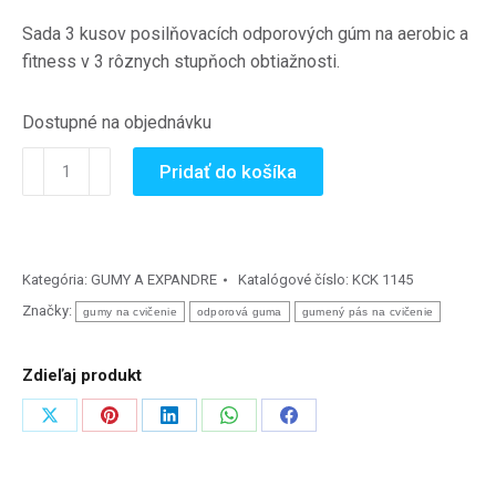
Sada 3 kusov posilňovacích odporových gúm na aerobic a
fitness v 3 rôznych stupňoch obtiažnosti.
Dostupné na objednávku
množstvo
Pridať do košíka
Cvičebná
guma
-
sada
Kategória:
GUMY A EXPANDRE
Katalógové číslo:
KCK 1145
ECOWELLNESS
Značky:
gumy na cvičenie
odporová guma
gumený pás na cvičenie
(3
ks)
Zdieľaj produkt
Zdieľať
Zdieľať
Zdieľať
Zdieľať
Zdieľať
na
na
na
na
na