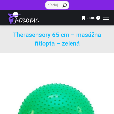
Vyhľadávanie:
0.00
€
0
Therasensory 65 cm – masážna
fitlopta – zelená