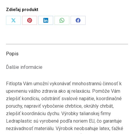
Zdieľaj produkt
Zdieľať
Zdieľať
Zdieľať
Zdieľať
Zdieľať
na
na
na
na
na
X
Pinterest
LinkedIn
WhatsApp
Facebook
Popis
Ďalšie informácie
Fitlopta Vám umožní vykonávať mnohostrannú činnosť k
upevneniu vášho zdravia ako aj relaxáciu. Pomôže Vám
zlepšiť kondíciu, odstrániť svalové napätie, koordinačné
poruchy, napraviť vybočenie chrbtice, okrúhly chrbát,
zlepšiť koordináciu dychu. Výrobky talianskej firmy
Ledraplastic sú vyrobené podľa noriem EU, čo garantuje
nezávadnosť materiálu. Výrobok neobsahuje latex, ťažké