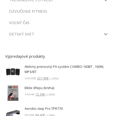
OZVUČENIE FITNESS
VOĽNÝ ČAS
DETSKÝ SVET
Výpredajové produkty
Aktívny prenosný PA systém COMBO-160BT , 160W,
MP3/BT
Pôvodná
Aktuálna
330.00
€
321.90
€
(s DPH)
cena
cena
Bible dřepu (kniha)
bola:
je:
330.00€.
321.90€.
Pôvodná
Aktuálna
14.54
€
12.36
€
(s DPH)
cena
cena
bola:
je:
Aerobic step Pro TPR770
14.54€.
12.36€.
Pôvodná
Aktuálna
89.90
€
84.40
€
(s DPH)