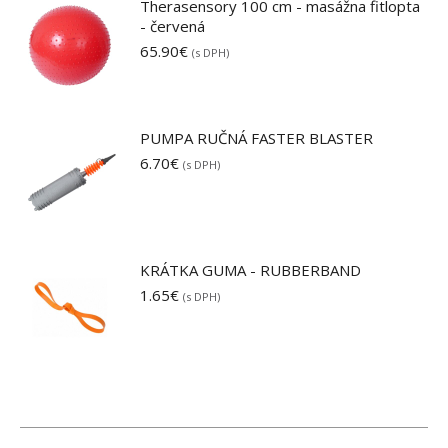
Therasensory 100 cm - masážna fitlopta
- červená
65.90
€
(s DPH)
PUMPA RUČNÁ FASTER BLASTER
6.70
€
(s DPH)
KRÁTKA GUMA - RUBBERBAND
1.65
€
(s DPH)