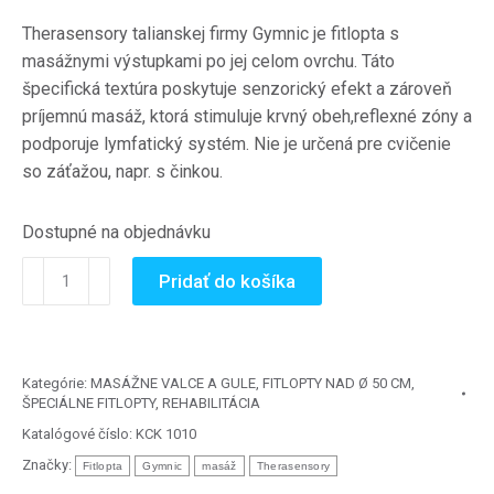
Therasensory talianskej firmy Gymnic je fitlopta s
masážnymi výstupkami po jej celom ovrchu.
Táto
špecifická textúra poskytuje senzorický efekt a zároveň
príjemnú masáž, ktorá stimuluje krvný obeh
,reflexné zóny a
podporuje lymfatický systém.
Nie je určená pre cvičenie
so záťažou, napr. s činkou.
Dostupné na objednávku
množstvo
Pridať do košíka
Therasensory
65
cm
-
Kategórie:
MASÁŽNE VALCE A GULE
,
FITLOPTY NAD Ø 50 CM
,
ŠPECIÁLNE FITLOPTY
,
REHABILITÁCIA
masážna
fitlopta
Katalógové číslo:
KCK 1010
-
Značky:
Fitlopta
Gymnic
masáž
Therasensory
zelená