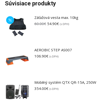
Súvisiace produkty
Záťažová vesta max. 10kg
Pôvodná
Aktuálna
60.00
€
54.90
€
(s DPH)
cena
cena
bola:
je:
60.00€.
54.90€.
AEROBIC STEP AS007
106.90
€
(s DPH)
Mobilný systém QTX QR-15A, 250W
354.00
€
(s DPH)