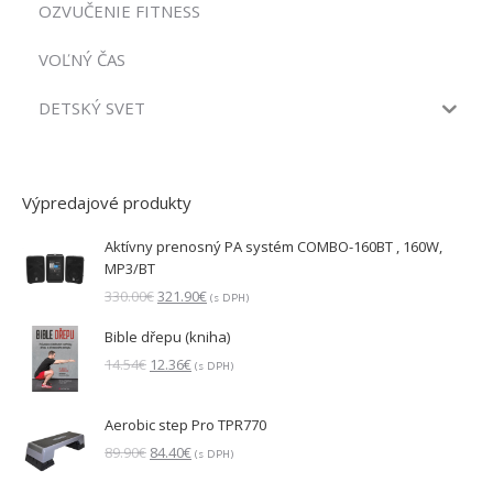
OZVUČENIE FITNESS
VOĽNÝ ČAS
DETSKÝ SVET
Výpredajové produkty
Aktívny prenosný PA systém COMBO-160BT , 160W,
MP3/BT
Pôvodná
Aktuálna
330.00
€
321.90
€
(s DPH)
cena
cena
Bible dřepu (kniha)
bola:
je:
330.00€.
321.90€.
Pôvodná
Aktuálna
14.54
€
12.36
€
(s DPH)
cena
cena
bola:
je:
Aerobic step Pro TPR770
14.54€.
12.36€.
Pôvodná
Aktuálna
89.90
€
84.40
€
(s DPH)
cena
cena