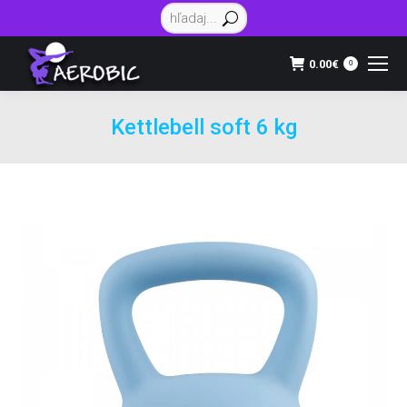
Vyhľadávanie:
0.00
€
0
Kettlebell soft 6 kg