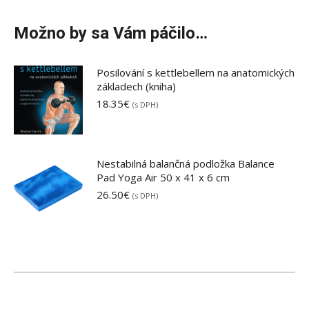
Možno by sa Vám páčilo…
Posilování s kettlebellem na anatomických
základech (kniha)
18.35
€
(s DPH)
Nestabilná balančná podložka Balance
Pad Yoga Air 50 x 41 x 6 cm
26.50
€
(s DPH)