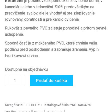
Kettlebell
je posilňovacia pomôcka na cvičenie doma, v
kancelárii alebo v telocvični.
Slúži predovšetkým na
precvičenie svalov, ale je vhodný aj pre zlepšovanie
rovnováhy, obratnosti a pre kardio cvičenia.
Rukoväť z pevného PVC zaisťuje pohodlné a pritom pevné
uchopenie.
Spodná časť je z mäkčeného PVC, ktoré chránia vašu
podlahu pred poškodením a zabraňuje zraneniu.
Výplň
tvorí kovová drvina.
Dostupné na objednávku
množstvo
Pridať do košíka
Kettlebell
soft
6
kg
Kategória:
KETTLEBELLY
Katalógové číslo:
YATE SA04760
Značky: