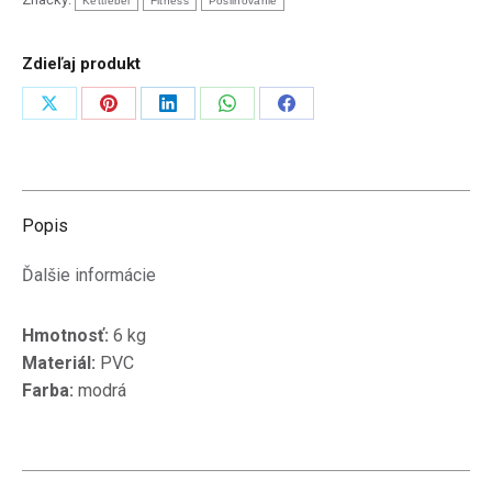
Kettlebel
Fitness
Posilňovanie
Zdieľaj produkt
Zdieľať
Zdieľať
Zdieľať
Zdieľať
Zdieľať
na
na
na
na
na
X
Pinterest
LinkedIn
WhatsApp
Facebook
Popis
Ďalšie informácie
Hmotnosť:
6 kg
Materiál:
PVC
Farba:
modrá