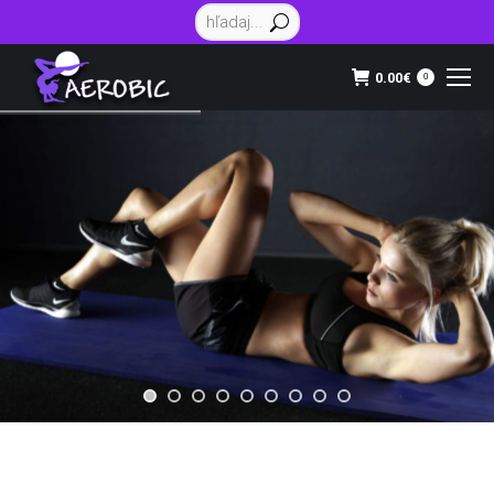
Vyhľadávanie:
0.00
€
0