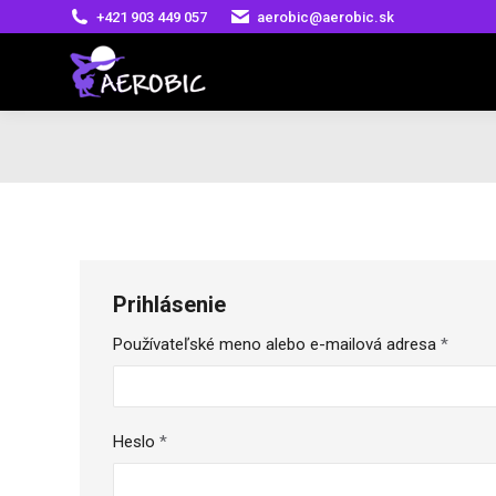
+421 903 449 057
aerobic@aerobic.sk
Prihlásenie
Povin
Používateľské meno alebo e-mailová adresa
*
Povinné
Heslo
*