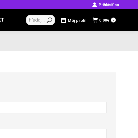
Prihlásiť sa
Vyhľadávanie:
KT
0.00
€
Môj profil
0
né