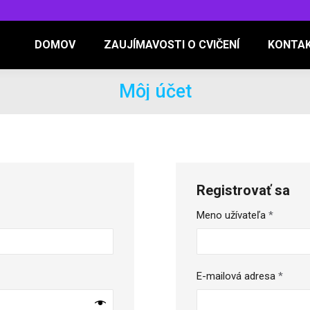
DOMOV
ZAUJÍMAVOSTI O CVIČENÍ
KONTA
Môj účet
Registrovať sa
né
Povinné
Meno užívateľa
*
Povin
E-mailová adresa
*