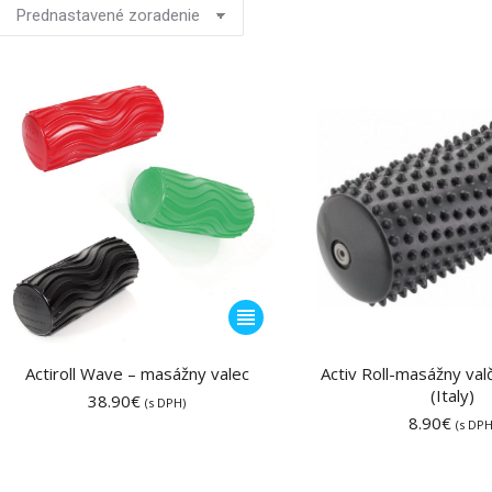
Tento
produkt
má
Actiroll Wave – masážny valec
Activ Roll-masážny valč
viacero
(Italy)
38.90
€
(s DPH)
variantov.
8.90
€
(s DPH
Možnosti
si