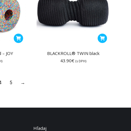
stránke
produktu.
d – JOY
BLACKROLL® TWIN black
43.90
€
H)
(s DPH)
4
5
→
Hľadaj