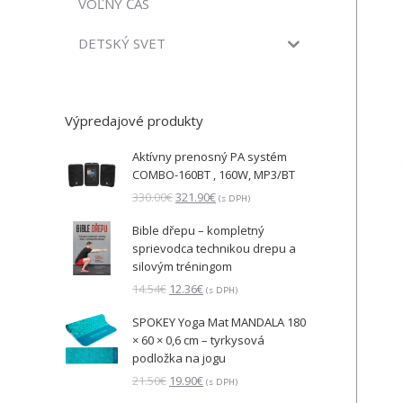
VOĽNÝ ČAS
DETSKÝ SVET
Výpredajové produkty
Aktívny prenosný PA systém
COMBO-160BT , 160W, MP3/BT
Pôvodná
Aktuálna
330.00
€
321.90
€
(s DPH)
cena
cena
Bible dřepu – kompletný
bola:
je:
sprievodca technikou drepu a
330.00€.
321.90€.
silovým tréningom
Pôvodná
Aktuálna
14.54
€
12.36
€
(s DPH)
cena
cena
SPOKEY Yoga Mat MANDALA 180
bola:
je:
× 60 × 0,6 cm – tyrkysová
14.54€.
12.36€.
podložka na jogu
Pôvodná
Aktuálna
21.50
€
19.90
€
(s DPH)
cena
cena