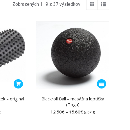
Zobrazených 1–9 z 37 výsledkov
Tento
produkt
má
ek – original
Blackroll Ball – masážna loptička
(Togu)
viacero
Price
12.50
€
–
15.60
€
variantov.
)
(s DPH)
range:
Možnosti
12.50€
si
through