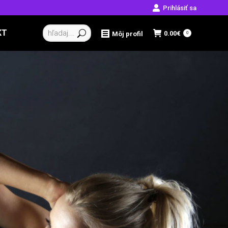
Prihlásiť sa
Vyhľadávanie:
KT
0.00
€
Môj profil
0