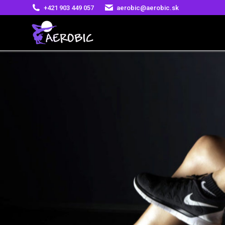
+421 903 449 057
aerobic@aerobic.sk