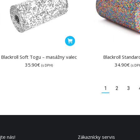
Blackroll Soft Togu – masážny valec
Blackroll Standar
35.90
€
34.90
€
(s DPH)
(s DP
1
2
3
te nás!
Zákaznícky servis