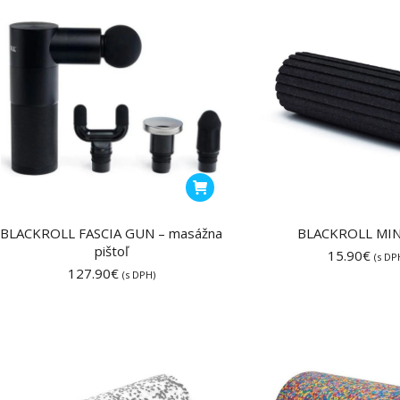
môžete
vybrať
na
stránke
produktu.
BLACKROLL FASCIA GUN – masážna
BLACKROLL MIN
pištoľ
15.90
€
(s DP
127.90
€
(s DPH)