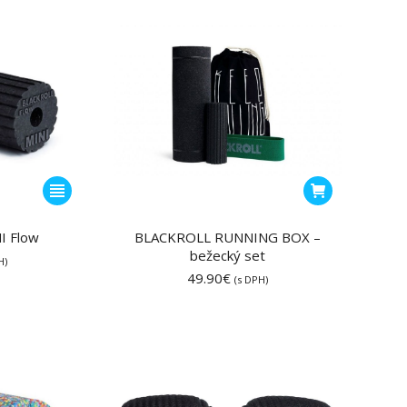
môžete
15.60€
vybrať
na
stránke
produktu.
Tento
produkt
má
I Flow
BLACKROLL RUNNING BOX –
viacero
bežecký set
H)
variantov.
49.90
€
(s DPH)
Možnosti
si
môžete
vybrať
na