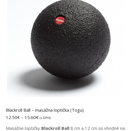
Blackroll Ball – masážna loptička (Togu)
Price
12.50
€
–
15.60
€
(s DPH)
range:
Masážne loptičky
Blackroll Ball
8 cm a 12 cm sú vhodné na
12.50€