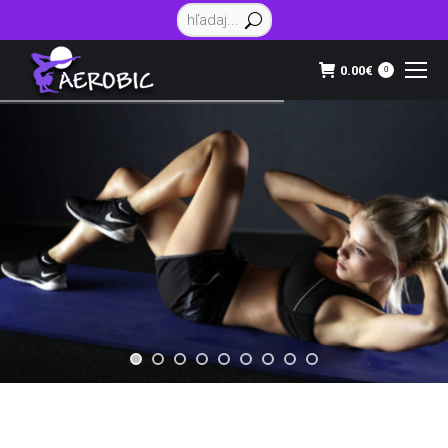
Vyhľadávanie:
0.00
€
0