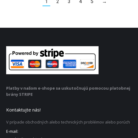
1
2
3
4
5
→
Platby v našom e-shope sa uskutočnujú pomocou platobnej
brány STRIPE
Kontaktujte nás!
V prípade obchodných alebo technických problémov alebo porúch
E-mail: