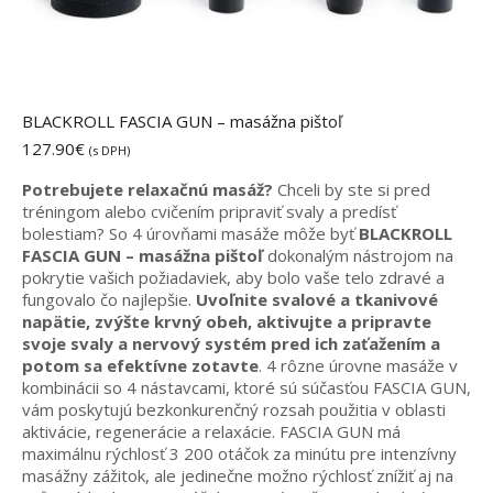
BLACKROLL FASCIA GUN – masážna pištoľ
127.90
€
(s DPH)
Potrebujete relaxačnú masáž?
Chceli by ste si pred
tréningom alebo cvičením pripraviť svaly a predísť
bolestiam?
So 4 úrovňami masáže môže byť
BLACKROLL
FASCIA GUN – masážna pištoľ
dokonalým nástrojom na
pokrytie vašich požiadaviek, aby bolo vaše telo zdravé a
fungovalo čo najlepšie.
Uvoľnite svalové a tkanivové
napätie, zvýšte krvný obeh, aktivujte a pripravte
svoje svaly a nervový systém pred ich zaťažením a
potom sa efektívne zotavte
.
4 rôzne úrovne masáže v
kombinácii so 4 nástavcami, ktoré sú súčasťou FASCIA GUN,
vám poskytujú bezkonkurenčný rozsah použitia v oblasti
aktivácie, regenerácie a relaxácie.
FASCIA GUN má
maximálnu rýchlosť 3 200 otáčok za minútu pre intenzívny
masážny zážitok, ale jedinečne možno rýchlosť znížiť aj na