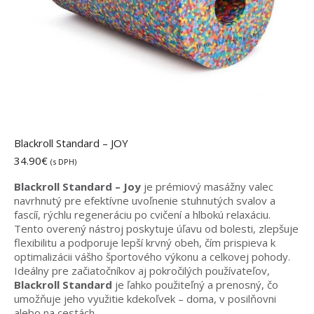
Blackroll Standard – JOY
34.90
€
(s DPH)
Blackroll Standard – Joy
je prémiový masážny valec
navrhnutý pre efektívne uvoľnenie stuhnutých svalov a
fascíí, rýchlu regeneráciu po cvičení a hlbokú relaxáciu.
Tento overený nástroj poskytuje úľavu od bolesti, zlepšuje
flexibilitu a podporuje lepší krvný obeh, čím prispieva k
optimalizácii vášho športového výkonu a celkovej pohody.
Ideálny pre začiatočníkov aj pokročilých používateľov,
Blackroll Standard
je ľahko použiteľný a prenosný, čo
umožňuje jeho využitie kdekoľvek – doma, v posilňovni
alebo na cestách.