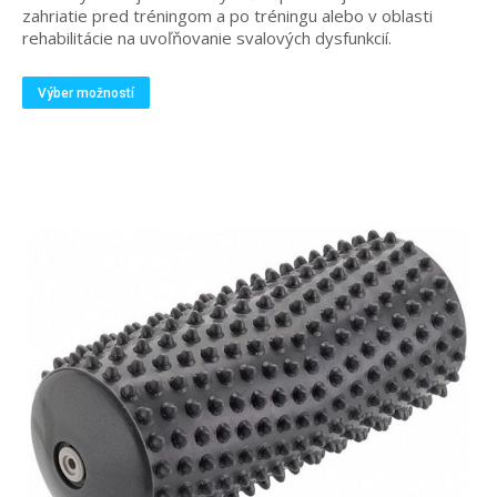
zahriatie pred tréningom a po tréningu alebo v oblasti
rehabilitácie na uvoľňovanie svalových dysfunkcií.
Tento
Výber možností
produkt
má
viacero
variantov.
Možnosti
si
môžete
vybrať
na
stránke
produktu.