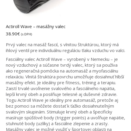
Actiroll Wave – masážny valec
38.90
€
(s DPH)
Prvý valec na masáž fascií, s vlnitou štruktúrou, ktorý má
ihlový ventil pre individuálnu reguláciu tlaku vzduchu vo valci.
Fasciálny valec Actiroll Wave – vyrobený v Nemecku – je
nový vzduchový a súčasne tvrdý valec, ktorý sa používa
ako regeneračná pomôcka na automasáž a myofasciálnu
relaxáciu. Vlnitá štruktúra povrchu umožňuje dosiahnuť hlbší
masážny efekt. Je ideálny pre fitness, tréning a terapiu.
Zaistí trvalé uvoľnenie svalového a fasciálneho napätia,
lepší krvný obeh a posilňuje telesné aj duševné zdravie.
Togu Actiroll Wave je ideálny pre automasáž, pretože aj
bez pomoci sa môžete dostať k ťažko dosiahnuteľným
svalovým skupinám. Stimuluje krvný obeh a špecificky
masíruje spúšťové body (trigger points) a uvoľňuje napätie,
stuhnuté body (uzlíky) a fasciálne zlepenie a zrasty.
Masážny valec je možné využiť v športovej oblasti na