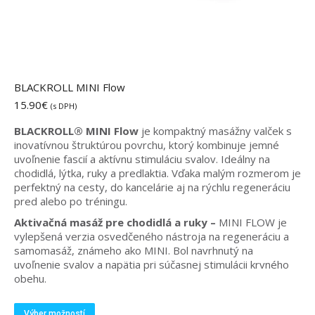
BLACKROLL MINI Flow
15.90
€
(s DPH)
BLACKROLL® MINI Flow
je kompaktný masážny valček s
inovatívnou štruktúrou povrchu, ktorý kombinuje jemné
uvoľnenie fascií a aktívnu stimuláciu svalov. Ideálny na
chodidlá, lýtka, ruky a predlaktia. Vďaka malým rozmerom je
perfektný na cesty, do kancelárie aj na rýchlu regeneráciu
pred alebo po tréningu.
Aktivačná masáž pre chodidlá a ruky –
MINI FLOW je
vylepšená verzia osvedčeného nástroja na regeneráciu a
samomasáž, známeho ako MINI. Bol navrhnutý na
uvoľnenie svalov a napätia pri súčasnej stimulácii krvného
obehu.
Tento
Výber možností