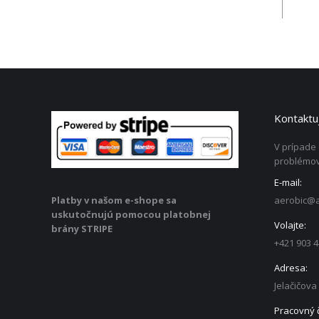
Kontaktuj
V prípade
problémov
E-mail:
aerobic@a
Platby v našom e-shope sa
uskutočnujú pomocou platobnej
Volajte:
brány STRIPE
+421 903 4
Adresa:
Jelačičova
Pracovný 