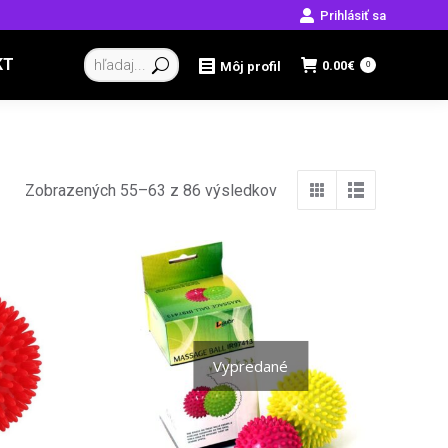
Prihlásiť sa
Vyhľadávanie:
KT
0.00
€
Môj profil
0
Zobrazených 55–63 z 86 výsledkov
Vypredané