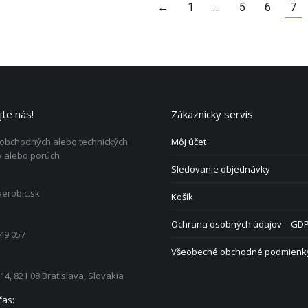
←
1
…
5
6
7
te nás!
Zákaznícky servis
 obchodných alebo technických
Môj účet
 alebo porúch
Sledovanie objednávky
erobic.sk
Košík
Ochrana osobných údajov – GD
49 057
Všeobecné obchodné podmienk
 14, 821 08 Bratislava, Slovakia
čas: