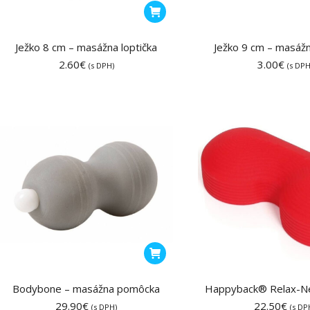
Ježko 8 cm – masážna loptička
Ježko 9 cm – masážn
2.60
€
3.00
€
(s DPH)
(s DPH
Bodybone – masážna pomôcka
Happyback® Relax-Ne
29.90
€
22.50
€
(s DPH)
(s DP