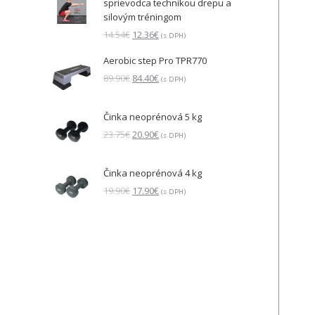
sprievodca technikou drepu a
330.00€.
321.90€.
silovým tréningom
Pôvodná
Aktuálna
14.54
€
12.36
€
(s DPH)
cena
cena
Aerobic step Pro TPR770
bola:
je:
14.54€.
12.36€.
Pôvodná
Aktuálna
89.90
€
84.40
€
(s DPH)
cena
cena
bola:
je:
Činka neoprénová 5 kg
89.90€.
84.40€.
Pôvodná
Aktuálna
23.75
€
20.90
€
(s DPH)
cena
cena
bola:
je:
Činka neoprénová 4 kg
23.75€.
20.90€.
Pôvodná
Aktuálna
19.90
€
17.90
€
(s DPH)
cena
cena
bola:
je:
19.90€.
17.90€.