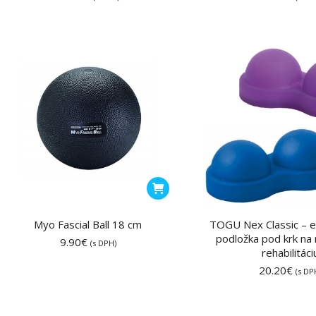
Myo Fascial Ball 18 cm
TOGU Nex Classic – 
podložka pod krk na 
9.90
€
(s DPH)
rehabilitáci
20.20
€
(s DP