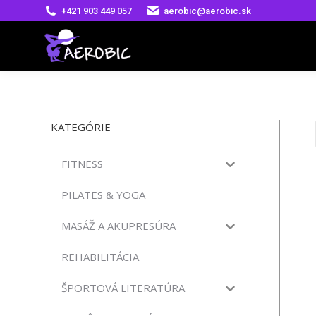
+421 903 449 057
aerobic@aerobic.sk
KATEGÓRIE
FITNESS
PILATES & YOGA
MASÁŽ A AKUPRESÚRA
REHABILITÁCIA
ŠPORTOVÁ LITERATÚRA