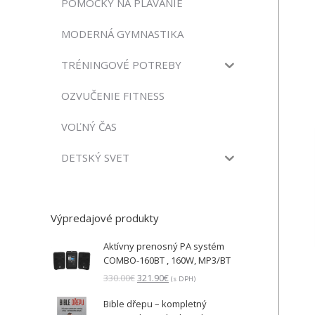
POMÔCKY NA PLÁVANIE
MODERNÁ GYMNASTIKA
TRÉNINGOVÉ POTREBY
OZVUČENIE FITNESS
VOĽNÝ ČAS
DETSKÝ SVET
Výpredajové produkty
Aktívny prenosný PA systém
COMBO-160BT , 160W, MP3/BT
Pôvodná
Aktuálna
330.00
€
321.90
€
(s DPH)
cena
cena
Bible dřepu – kompletný
bola:
je: