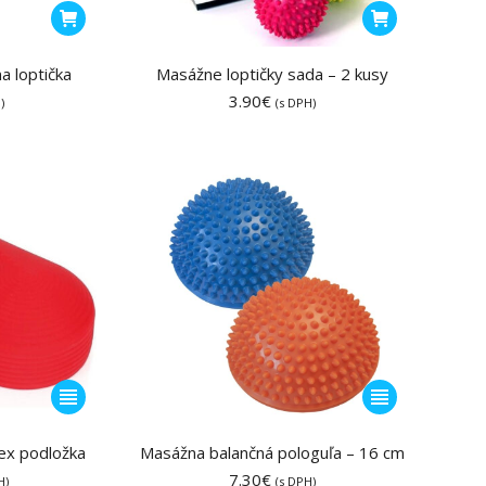
a loptička
Masážne loptičky sada – 2 kusy
3.90
€
)
(s DPH)
Tento
Tento
produkt
produkt
má
má
x podložka
Masážna balančná pologuľa – 16 cm
viacero
viacero
7.30
€
H)
(s DPH)