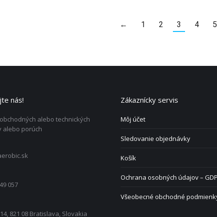
←
1
2
3
4
5
te nás!
Zákaznícky servis
 obchodných alebo technických
Môj účet
 alebo porúch
Sledovanie objednávky
erobic.sk
Košík
Ochrana osobných údajov – GD
49 057
Všeobecné obchodné podmienk
 14, 821 08 Bratislava, Slovakia