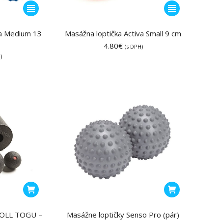
Tento
Tento
produkt
produkt
má
má
va Medium 13
Masážna loptička Activa Small 9 cm
viacero
viacero
4.80
€
(s DPH)
variantov.
variantov.
)
Možnosti
Možnosti
si
si
môžete
môžete
vybrať
vybrať
na
na
stránke
stránke
produktu.
produktu.
ROLL TOGU –
Masážne loptičky Senso Pro (pár)