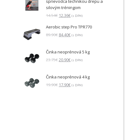
sprievodca technikou drepu a
330.00€.
321.90€.
silovým tréningom
Pôvodná
Aktuálna
14.54
€
12.36
€
(s DPH)
cena
cena
Aerobic step Pro TPR770
bola:
je:
14.54€.
12.36€.
Pôvodná
Aktuálna
89.90
€
84.40
€
(s DPH)
cena
cena
bola:
je:
Činka neoprénová 5 kg
89.90€.
84.40€.
Pôvodná
Aktuálna
23.75
€
20.90
€
(s DPH)
cena
cena
bola:
je:
Činka neoprénová 4 kg
23.75€.
20.90€.
Pôvodná
Aktuálna
19.90
€
17.90
€
(s DPH)
cena
cena
bola:
je:
19.90€.
17.90€.