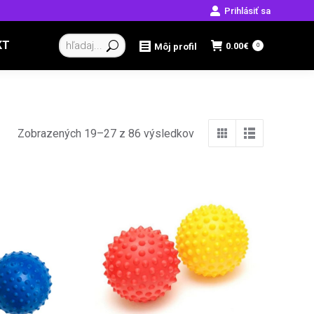
Prihlásiť sa
Vyhľadávanie:
KT
0.00
€
Môj profil
0
Zobrazených 19–27 z 86 výsledkov