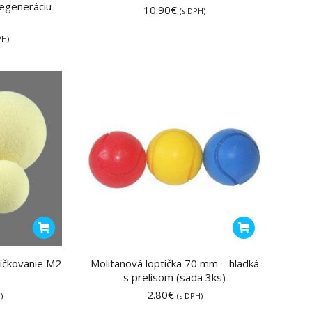
regeneráciu
10.90
€
(s DPH)
PH)
míčkovanie M2
Molitanová loptička 70 mm – hladká
s prelisom (sada 3ks)
2.80
€
)
(s DPH)