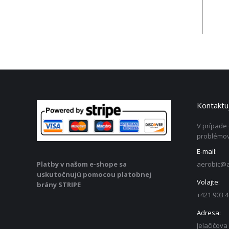
Kontaktuj
V prípade
problémov
E-mail:
aerobic@a
Platby v našom e-shope sa
uskutočnujú pomocou platobnej
Volajte:
brány STRIPE
+421 903 4
Adresa:
Jelačičova