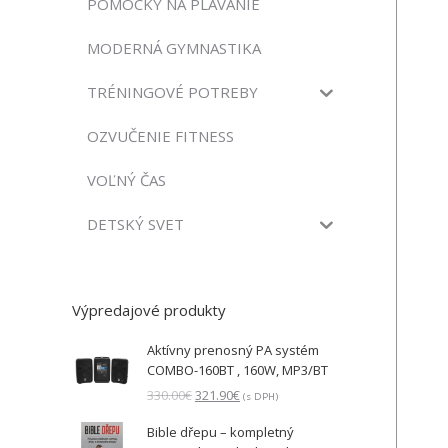
POMÔCKY NA PLÁVANIE
MODERNÁ GYMNASTIKA
TRÉNINGOVÉ POTREBY
OZVUČENIE FITNESS
VOĽNÝ ČAS
DETSKÝ SVET
Výpredajové produkty
Aktívny prenosný PA systém
COMBO-160BT , 160W, MP3/BT
Pôvodná
Aktuálna
330.00
€
321.90
€
(s DPH)
cena
cena
Bible dřepu – kompletný
bola:
je: