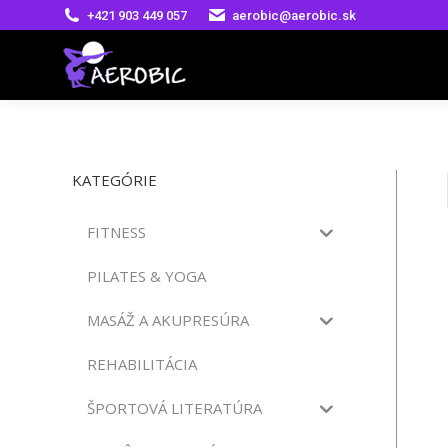
+421 903 449 057
aerobic@aerobic.sk
KATEGÓRIE
FITNESS
PILATES & YOGA
MASÁŽ A AKUPRESÚRA
REHABILITÁCIA
ŠPORTOVÁ LITERATÚRA