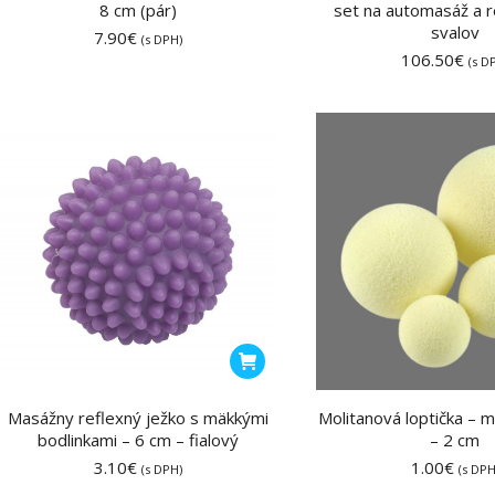
8 cm (pár)
set na automasáž a 
svalov
7.90
€
(s DPH)
106.50
€
(s D
Masážny reflexný ježko s mäkkými
Molitanová loptička – 
bodlinkami – 6 cm – fialový
– 2 cm
3.10
€
1.00
€
(s DPH)
(s DPH