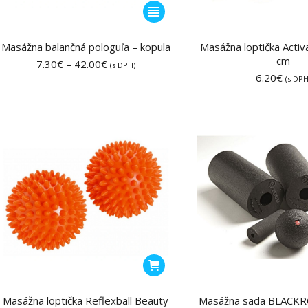
Tento
produkt
má
Masážna balančná pologuľa – kopula
Masážna loptička Acti
viacero
cm
Price
7.30
€
–
42.00
€
(s DPH)
range:
variantov.
6.20
€
(s DPH
7.30€
Možnosti
through
si
42.00€
môžete
vybrať
na
stránke
produktu.
Masážna loptička Reflexball Beauty
Masážna sada BLACK