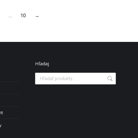
…
10
→
Hľadaj
PR
y