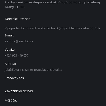
Platby v našom e-shope sa uskutočnujú pomocou platobnej
brány STRIPE
Kontaktujte nás!
V prípade obchodných alebo technických problémov alebo porúch
E-mail:
aerobic@aerobic.sk
Volajte:
+421 903 449 057
Adresa:
Jelačičova 14, 821 08 Bratislava, Slovakia
Pracovný čas:
Zákaznícky servis
Môj účet