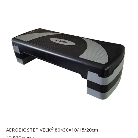
AEROBIC STEP VEĽKÝ 80×30×10/15/20cm
42.80
€
(s DPH)