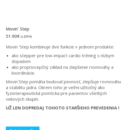
Movin´ Step
51.90
€
(s DPH)
Movin ‘Step kombinuje dve funkcie v jednom produkte:
ako stepper pre low-impact cardio tréning s nízkym
dopadom
ako propriocepčný základ na zlepšenie rovnováhy a
koordinácie.
Movin´Step pomáha budovať pevnosť, zlepšuje rovnováhu
a stabilitu jadra.
Okrem toho je veľmi užitočný ako
fyzioterapeutická pomôcka pre pacientov všetkých
vekových skupín.
UŽ LEN DOPREDAJ TOHOTO STARŠIEHO PREVEDENIA !