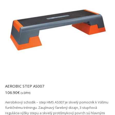
AEROBIC STEP AS007
106.90
€
(s DPH)
Aerobikový schodík – step HMS AS007 je skvelý pomocník k Vášmu
funkčnému tréningu. Zaujímavý farebný dizajn, 3 stupňová
regulácia výšky stepu a skvelý protišmykový povrch sú hlavnými