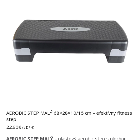
AEROBIC STEP MALÝ 68×28×10/15 cm – efektívny fitness
step
22.90
€
(s DPH)
AEROBIC STEP MALÝ
– plastový aerobic step s plochou