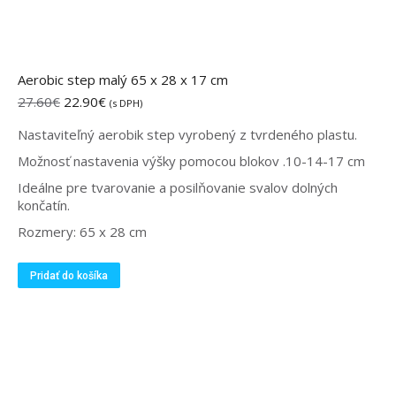
Aerobic step malý 65 x 28 x 17 cm
Pôvodná
Aktuálna
27.60
€
22.90
€
(s DPH)
cena
cena
Nastaviteľný aerobik step vyrobený z tvrdeného plastu.
bola:
je:
27.60€.
22.90€.
Možnosť nastavenia výšky pomocou blokov .10-14-17 cm
Ideálne pre tvarovanie a posilňovanie svalov dolných
končatín.
Rozmery: 65 x 28 cm
Pridať do košíka