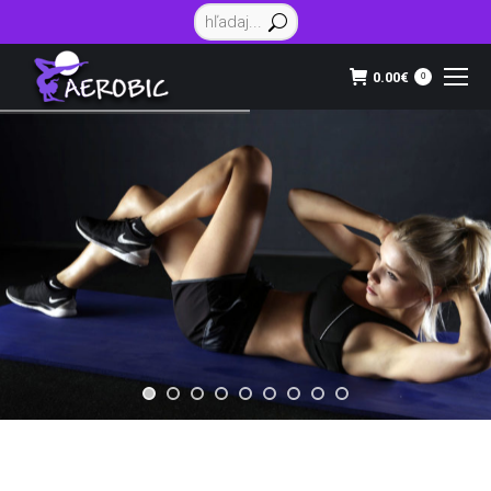
Vyhľadávanie:
0.00
€
0