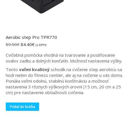
Aerobic step Pro TPR770
Pôvodná
Aktuálna
89.90
€
84.40
€
(s DPH)
cena
cena
Cvičebná pomôcka vhodná na tvarovanie a posilňovanie
bola:
je:
svalov zadku a dolných končatín.
Možnosť nastavenia výšky.
89.90€.
84.40€.
Tento
veľmi kvalitný
schodík na cvičenie step aerobicu sa
hodí nielen do fitness centier, ale aj na cvičenie u vás doma.
Ponúka veľmi odolnú, stabilnú konštrukciu a možnosť
nastavenia 3 rôznych výškových úrovní (15 cm, 20 cm a 25
cm) pre nastavenie obtiažnosti cvičenia.
Pridať do košíka