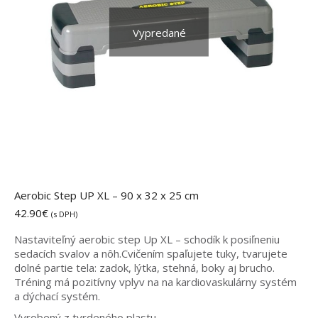
Vypredané
Aerobic Step UP XL – 90 x 32 x 25 cm
42.90
€
(s DPH)
Nastaviteľný aerobic step Up XL – schodík k posiľneniu
sedacích svalov a nôh.Cvičením spaľujete tuky, tvarujete
dolné partie tela: zadok, lýtka, stehná, boky aj brucho.
Tréning má pozitívny vplyv na na kardiovaskulárny systém
a dýchací systém.
Vyrobený z tvrdeného plastu.