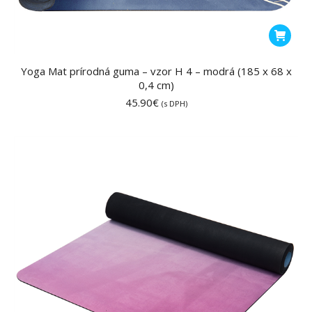
Yoga Mat prírodná guma – vzor H 4 – modrá (185 x 68 x
0,4 cm)
45.90
€
(s DPH)