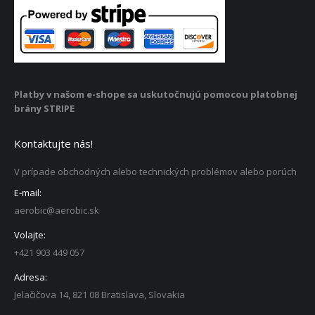
Platby v našom e-shope sa uskutočnujú pomocou platobnej
brány STRIPE
Kontaktujte nás!
V prípade obchodných alebo technických problémov alebo porúch
E-mail:
aerobic@aerobic.sk
Volajte:
+421 903 449 057
Adresa:
Jelačičova 14, 821 08 Bratislava, Slovakia