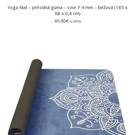
Yoga Mat – prírodná guma – vzor F 4 mm – béžová (185 x
68 x 0,4 cm)
45.90
€
(s DPH)