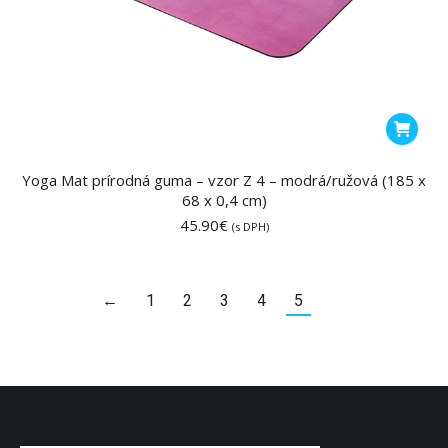
Yoga Mat prírodná guma – vzor Z 4 – modrá/ružová (185 x
68 x 0,4 cm)
45.90
€
(s DPH)
←
1
2
3
4
5