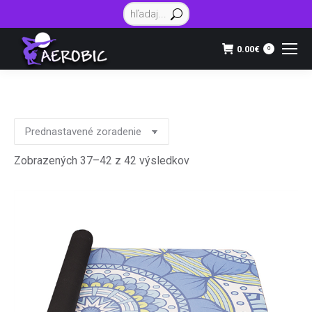
Vyhľadávanie:
0.00
€
0
Zobrazených 37–42 z 42 výsledkov