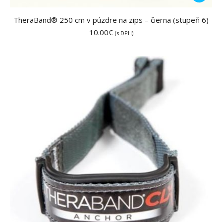
TheraBand® 250 cm v púzdre na zips – čierna (stupeň 6)
10.00
€
(s DPH)