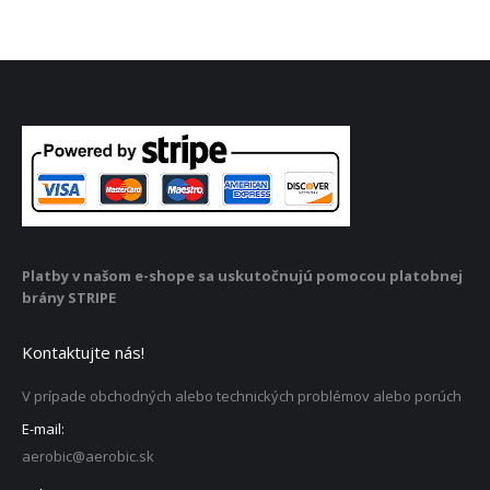
Platby v našom e-shope sa uskutočnujú pomocou platobnej
brány STRIPE
Kontaktujte nás!
V prípade obchodných alebo technických problémov alebo porúch
E-mail:
aerobic@aerobic.sk