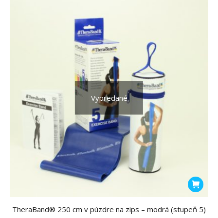
Vypredané
TheraBand® 250 cm v púzdre na zips – modrá (stupeň 5)