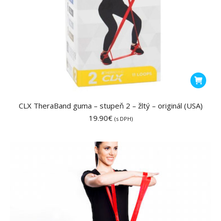
CLX TheraBand guma – stupeň 2 – žltý – originál (USA)
19.90
€
(s DPH)