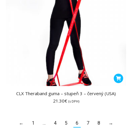
CLX Theraband guma – stupeň 3 – červený (USA)
21.30
€
(s DPH)
←
1
…
4
5
6
7
8
→