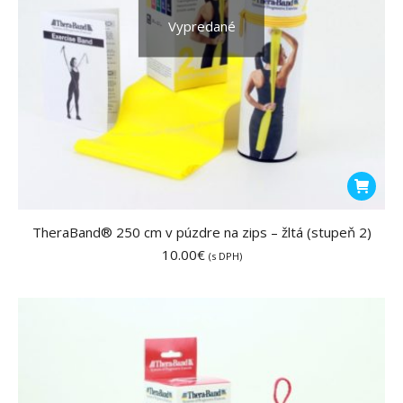
Vypredané
TheraBand® 250 cm v púzdre na zips – žltá (stupeň 2)
10.00
€
(s DPH)