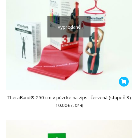
Vypredané
TheraBand® 250 cm v púzdre na zips- červená (stupeň 3)
10.00
€
(s DPH)