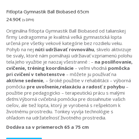
Fitlopta Gymnastik Ball Biobased 65cm
24.90
€
(s DPH)
Originálna fitlopta Gymnastik Ball Biobased od talianskej
firmy Ledragomma je kvalitná veľká gymnastická lopta
určená pre všetky vekové kategórie bez rozdielu veku.
Pohyb na nej
núti udržiavať rovnováhu
, skvelo aktivizuje
tie svaly, ktoré nám pomáhajú udržiavať vzpriamenú polohu
tela.Jeho využitie je naozaj všestranné : –
na posilňovanie,
cvičenie, tréning koordinácie
– veľmi vhodná
pomôcka
pri cvičení v tehotenstve
– môžete ju používať na
aktívne sedenie
, – široké použitie v rehabilitácii – výborná
pomôcka
pre uvoľnenie,relaxáciu a radosť z pohybu
–
použitie pre pedagogicko – terapeutickú prácu s malými
ďeťmi.Výborná cvičebná pomôcka pre dosiahnutie vašich
cieľov, ale tiež lopta, ktorý je vyrobená s rešpektom k
životnému prostrediu. Tonkey vyvíja technológie s
ohľadom na udržateľnosť životného prostredia.
Dodáva sa v priemeroch 65 a 75 cm