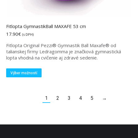
Fitlopta GymnastikBall MAXAFE 53 cm
17.90
€
(s DPH)
Fitlopta Original Pezzi® Gymnastik Ball Maxafe® od
talianskej firmy Ledragomma je značková gymnastická
lopta vhodná na cvičenie aj zdravé sedenie.
Tento
Výber možností
produkt
má
viacero
variantov.
1
2
3
4
5
→
Možnosti
si
môžete
vybrať
na
stránke