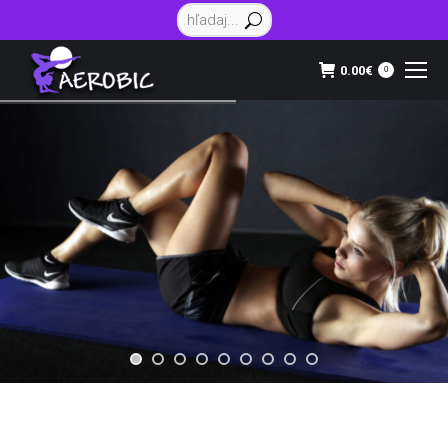
Vyhľadávanie:
0.00
€
0