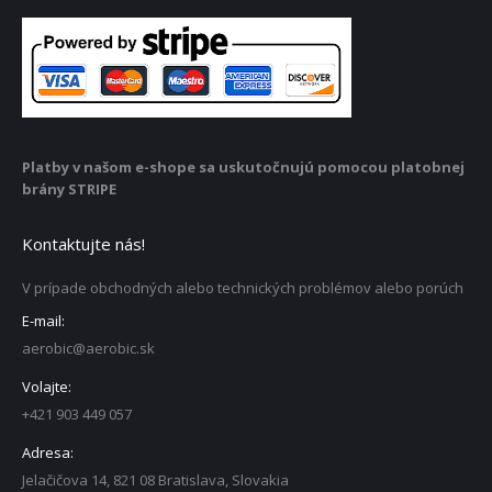
produktu.
Platby v našom e-shope sa uskutočnujú pomocou platobnej
brány STRIPE
Kontaktujte nás!
V prípade obchodných alebo technických problémov alebo porúch
E-mail:
aerobic@aerobic.sk
Volajte:
+421 903 449 057
Adresa:
Jelačičova 14, 821 08 Bratislava, Slovakia