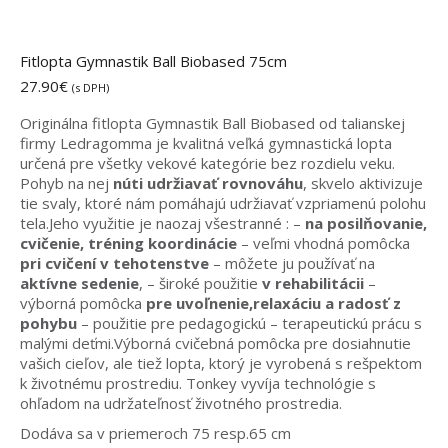
Fitlopta Gymnastik Ball Biobased 75cm
27.90
€
(s DPH)
Originálna fitlopta Gymnastik Ball Biobased od talianskej
firmy Ledragomma je kvalitná veľká gymnastická lopta
určená pre všetky vekové kategórie bez rozdielu veku.
Pohyb na nej
núti udržiavať rovnováhu
, skvelo aktivizuje
tie svaly, ktoré nám pomáhajú udržiavať vzpriamenú polohu
tela.Jeho využitie je naozaj všestranné : –
na posilňovanie,
cvičenie, tréning koordinácie
– veľmi vhodná pomôcka
pri cvičení v tehotenstve
– môžete ju používať na
aktívne sedenie
, – široké použitie
v rehabilitácii
–
výborná pomôcka
pre uvoľnenie,relaxáciu a radosť z
pohybu
– použitie pre pedagogickú – terapeutickú prácu s
malými deťmi.Výborná cvičebná pomôcka pre dosiahnutie
vašich cieľov, ale tiež lopta, ktorý je vyrobená s rešpektom
k životnému prostrediu. Tonkey vyvíja technológie s
ohľadom na udržateľnosť životného prostredia.
Dodáva sa v priemeroch 75 resp.65 cm