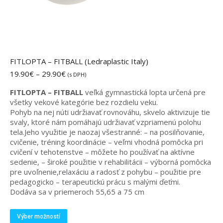
FITLOPTA – FITBALL (Ledraplastic Italy)
Price
19.90
€
–
29.90
€
(s DPH)
range:
FITLOPTA – FITBALL
veľká gymnastická lopta určená pre
19.90€
všetky vekové kategórie bez rozdielu veku.
through
Pohyb na nej núti udržiavať rovnováhu, skvelo aktivizuje tie
29.90€
svaly, ktoré nám pomáhajú udržiavať vzpriamenú polohu
tela.Jeho využitie je naozaj všestranné: – na posilňovanie,
cvičenie, tréning koordinácie – veľmi vhodná pomôcka pri
cvičení v tehotenstve – môžete ho používať na aktívne
sedenie, – široké použitie v rehabilitácii – výborná pomôcka
pre uvoľnenie,relaxáciu a radosť z pohybu – použitie pre
pedagogicko – terapeutickú prácu s malými ďeťmi.
Dodáva sa v priemeroch 55,65 a 75 cm
Tento
Výber možností