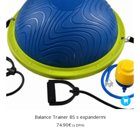
vybrať
na
stránke
produktu
Balance Trainer BS s expandermi
74.90
€
(s DPH)