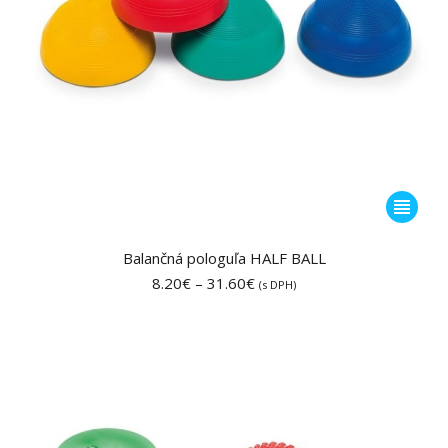
Tento
produkt
má
Balančná pologuľa HALF BALL
viacero
Price
8.20
€
–
31.60
€
(s DPH)
range:
variantov
8.20€
Možnost
through
si
31.60€
môžete
vybrať
na