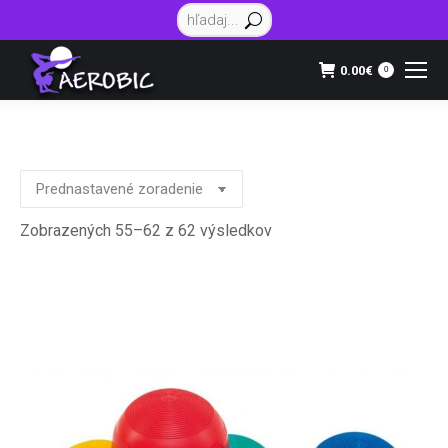
Vyhľadávanie:
0.00
€
0
Zobrazených 55–62 z 62 výsledkov