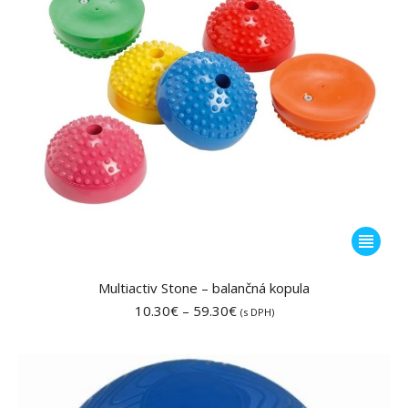
stránke
produktu
Tento
produkt
má
Multiactiv Stone – balančná kopula
viacero
Price
10.30
€
–
59.30
€
(s DPH)
range:
variantov
10.30€
Možnost
through
si
59.30€
môžete