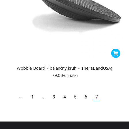
Wobble Board – balančný kruh – TheraBandUSA)
79.00
€
(s DPH)
←
1
…
3
4
5
6
7