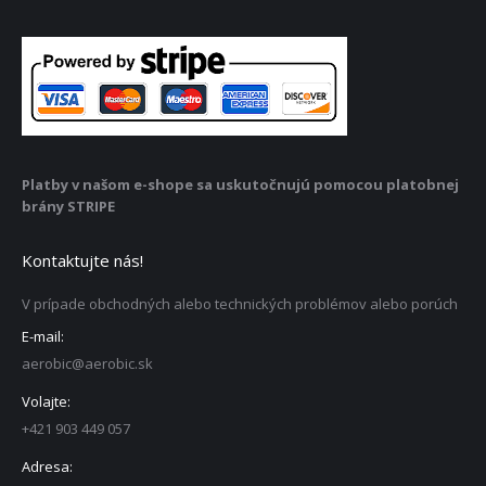
Platby v našom e-shope sa uskutočnujú pomocou platobnej
brány STRIPE
Kontaktujte nás!
V prípade obchodných alebo technických problémov alebo porúch
E-mail:
aerobic@aerobic.sk
Volajte:
+421 903 449 057
Adresa: