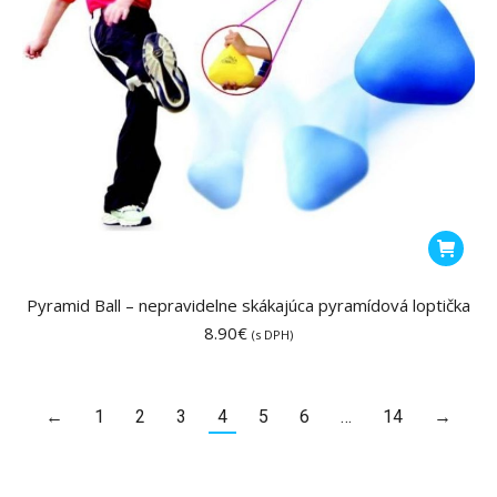
Pyramid Ball – nepravidelne skákajúca pyramídová loptička
8.90
€
(s DPH)
←
1
2
3
4
5
6
…
14
→