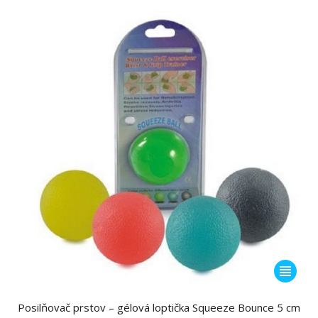
through
si
19.90€
môžete
vybrať
na
stránke
produktu
Tento
produkt
má
Posilňovač prstov – gélová loptička Squeeze Bounce 5 cm