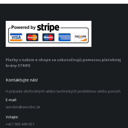
Platby v našom e-shope sa uskutočnujú pomocou platobnej
brány STRIPE
Kontaktujte nás!
V prípade obchodných alebo technických problémov alebo porúch
E-mail:
aerobic@aerobic.sk
Volajte:
+421 903 449 057