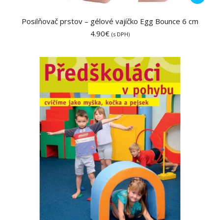
produkt
má
Posilňovač prstov – gélové vajíčko Egg Bounce 6 cm
viacero
4.90
€
(s DPH)
variantov
Možnost
si
môžete
vybrať
na
stránke
produktu