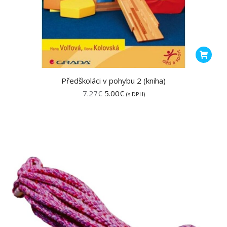
Předškoláci v pohybu 2 (kniha)
Pôvodná
Aktuálna
7.27
€
5.00
€
(s DPH)
cena
cena
bola:
je:
7.27€.
5.00€.