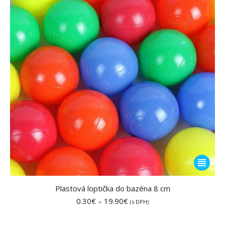
Tento
produkt
má
Plastová loptička do bazéna 8 cm
viacero
Price
0.30
€
–
19.90
€
(s DPH)
range:
variantov
0.30€
Možnost