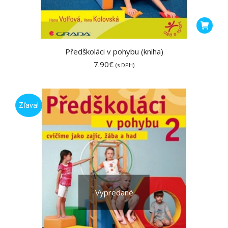
Předškoláci v pohybu (kniha)
7.90
€
(s DPH)
Zľava!
Vypredané