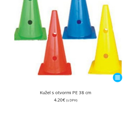
stránke
produktu
Tento
produkt
má
Kužel s otvormi PE 38 cm
viacero
4.20
€
(s DPH)
variantov
Možnost
si
môžete