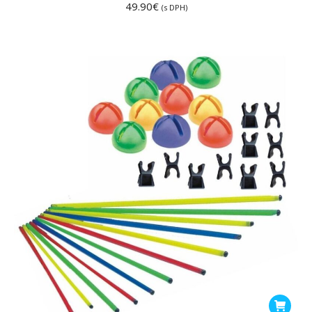
49.90
€
(s DPH)