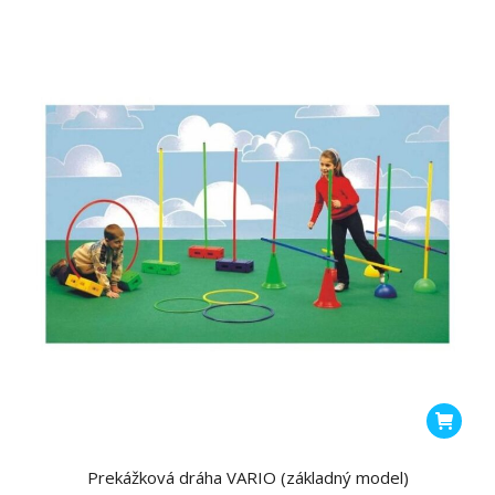
si
môžete
vybrať
na
stránke
produktu
Prekážková dráha VARIO (základný model)