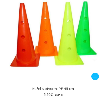
vybrať
na
stránke
produktu
Tento
produkt
má
Kužel s otvormi PE 45 cm
viacero
5.50
€
(s DPH)
variantov
Možnost