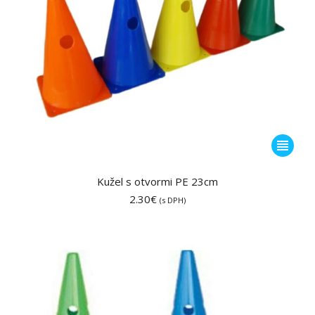
Tento
produkt
má
Kužel s otvormi PE 23cm
viacero
2.30
€
(s DPH)
variantov
Možnost
si
môžete
vybrať
na